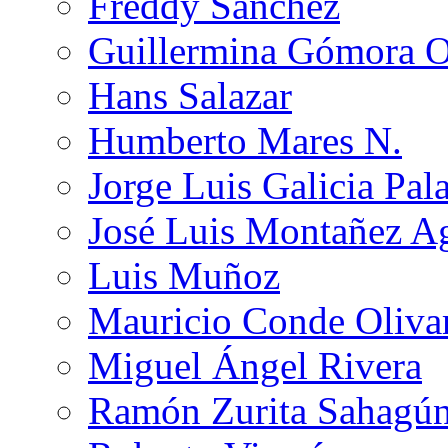
Freddy Sánchez
Guillermina Gómora 
Hans Salazar
Humberto Mares N.
Jorge Luis Galicia Pal
José Luis Montañez Ag
Luis Muñoz
Mauricio Conde Oliva
Miguel Ángel Rivera
Ramón Zurita Sahagú