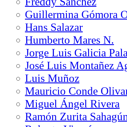
Freddy Sánchez
Guillermina Gómora 
Hans Salazar
Humberto Mares N.
Jorge Luis Galicia Pal
José Luis Montañez Ag
Luis Muñoz
Mauricio Conde Oliva
Miguel Ángel Rivera
Ramón Zurita Sahagú