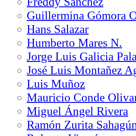
Freddy Sánchez
Guillermina Gómora 
Hans Salazar
Humberto Mares N.
Jorge Luis Galicia Pal
José Luis Montañez Ag
Luis Muñoz
Mauricio Conde Oliva
Miguel Ángel Rivera
Ramón Zurita Sahagú