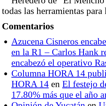
Heredero de “El Mencho”, 
todas las herramientas para ll
Comentarios
Azucena Cisneros encabez
en la R1 – Carlos Hank r
encabezó el operativo Ras
Columna HORA 14 public
HORA 14
en
El festejo 
17.80% más que el año 
Opinión de Yucatán
en
U