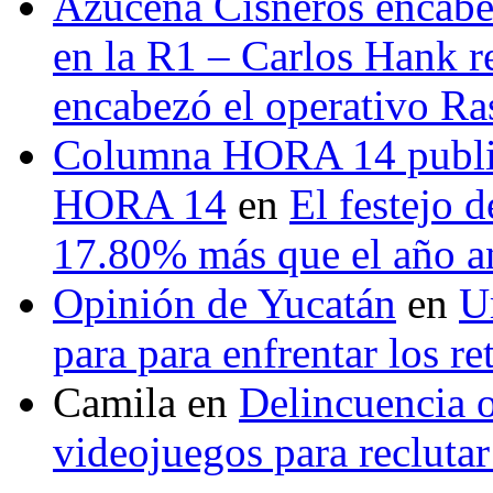
Azucena Cisneros encabez
en la R1 – Carlos Hank r
encabezó el operativo Ras
Columna HORA 14 public
HORA 14
en
El festejo 
17.80% más que el año 
Opinión de Yucatán
en
U
para para enfrentar los re
Camila
en
Delincuencia o
videojuegos para recluta