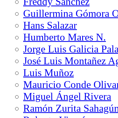
Freddy Sánchez
Guillermina Gómora 
Hans Salazar
Humberto Mares N.
Jorge Luis Galicia Pal
José Luis Montañez Ag
Luis Muñoz
Mauricio Conde Oliva
Miguel Ángel Rivera
Ramón Zurita Sahagú