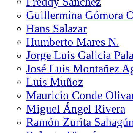
Freddy Sánchez
Guillermina Gómora 
Hans Salazar
Humberto Mares N.
Jorge Luis Galicia Pal
José Luis Montañez Ag
Luis Muñoz
Mauricio Conde Oliva
Miguel Ángel Rivera
Ramón Zurita Sahagú