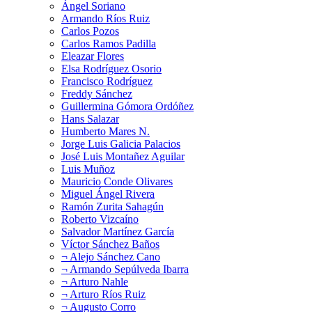
Ángel Soriano
Armando Ríos Ruiz
Carlos Pozos
Carlos Ramos Padilla
Eleazar Flores
Elsa Rodríguez Osorio
Francisco Rodríguez
Freddy Sánchez
Guillermina Gómora Ordóñez
Hans Salazar
Humberto Mares N.
Jorge Luis Galicia Palacios
José Luis Montañez Aguilar
Luis Muñoz
Mauricio Conde Olivares
Miguel Ángel Rivera
Ramón Zurita Sahagún
Roberto Vizcaíno
Salvador Martínez García
Víctor Sánchez Baños
¬ Alejo Sánchez Cano
¬ Armando Sepúlveda Ibarra
¬ Arturo Nahle
¬ Arturo Ríos Ruiz
¬ Augusto Corro