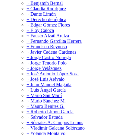
¬ Benjamín Bernal
¬ Claudia Rodríguez
¬ Dante Limón
¬ Derecho de réplica
¬ Edgar Gómez Flores
¬ Eloy Caloca
¬ Fausto Alzati Araiza
¬ Fernando Garcilita Herrera
¬ Francisco Reynoso
¬ Javier Cadena Cárdenas
¬ Jorge Castro Noriega
¬ Jorge Tenorio Polo
¬ Jorge Velázquez
¬ José Antonio López Sosa
¬ José Luis Arévalo
¬ Juan Manuel Magaña
¬ Luis Ángel García
¬ Mario San Martí
¬ Mario Sánchez M.
¬ Mauro Benites G.
¬ Roberto Limón García
¬ Salvador Estrada
¬ Sócrates A. Campos Lemus
¬ Vladimir Galeana Solórzano
¬ Yolanda Montalvo