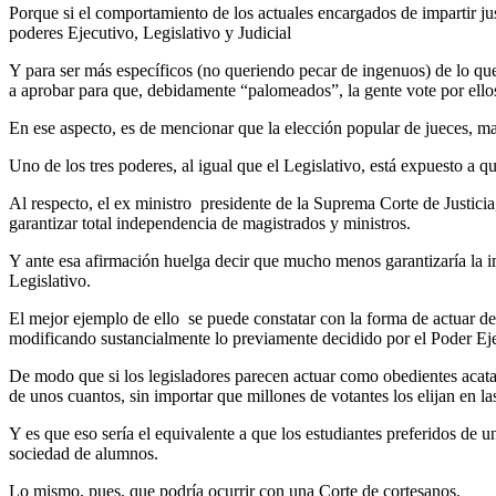
Porque si el comportamiento de los actuales encargados de impartir jus
poderes Ejecutivo, Legislativo y Judicial
Y para ser más específicos (no queriendo pecar de ingenuos) de lo que
a aprobar para que, debidamente “palomeados”, la gente vote por ello
En ese aspecto, es de mencionar que la elección popular de jueces, magi
Uno de los tres poderes, al igual que el Legislativo, está expuesto a
Al respecto, el ex ministro presidente de la Suprema Corte de Justicia
garantizar total independencia de magistrados y ministros.
Y ante esa afirmación huelga decir que mucho menos garantizaría la i
Legislativo.
El mejor ejemplo de ello se puede constatar con la forma de actuar d
modificando sustancialmente lo previamente decidido por el Poder Ej
De modo que si los legisladores parecen actuar como obedientes acatad
de unos cuantos, sin importar que millones de votantes los elijan en la
Y es que eso sería el equivalente a que los estudiantes preferidos de u
sociedad de alumnos.
Lo mismo, pues, que podría ocurrir con una Corte de cortesanos.