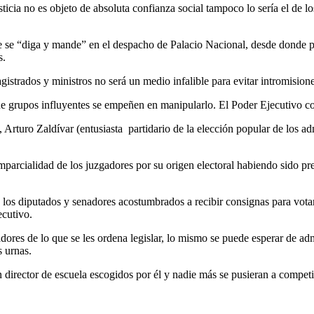
ticia no es objeto de absoluta confianza social tampoco lo sería el de l
 se “diga y mande” en el despacho de Palacio Nacional, desde donde pod
s.
strados y ministros no será un medio infalible para evitar intromisiones
 que grupos influyentes se empeñen en manipularlo. El Poder Ejecutivo 
, Arturo Zaldívar (entusiasta partidario de la elección popular de los a
mparcialidad de los juzgadores por su origen electoral habiendo sido p
e los diputados y senadores acostumbrados a recibir consignas para vot
ecutivo.
ores de lo que se les ordena legislar, lo mismo se puede esperar de adm
s urnas.
n director de escuela escogidos por él y nadie más se pusieran a competir