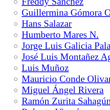
Freddy Sánchez
Guillermina Gómora 
Hans Salazar
Humberto Mares N.
Jorge Luis Galicia Pal
José Luis Montañez Ag
Luis Muñoz
Mauricio Conde Oliva
Miguel Ángel Rivera
Ramón Zurita Sahagú