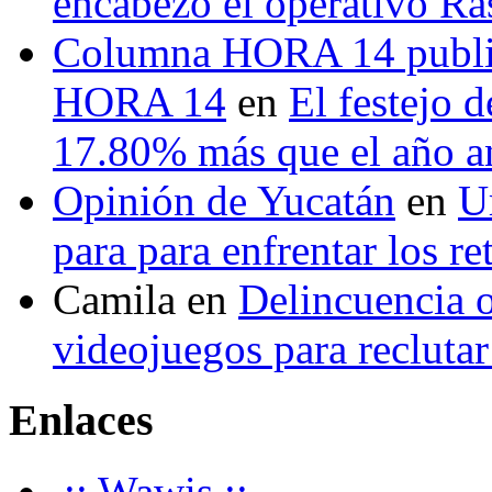
encabezó el operativo Ras
Columna HORA 14 public
HORA 14
en
El festejo 
17.80% más que el año 
Opinión de Yucatán
en
U
para para enfrentar los re
Camila
en
Delincuencia o
videojuegos para recluta
Enlaces
.:: Wawis ::.