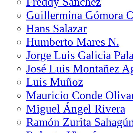
Freddy Sánchez
Guillermina Gómora 
Hans Salazar
Humberto Mares N.
Jorge Luis Galicia Pal
José Luis Montañez Ag
Luis Muñoz
Mauricio Conde Oliva
Miguel Ángel Rivera
Ramón Zurita Sahagú