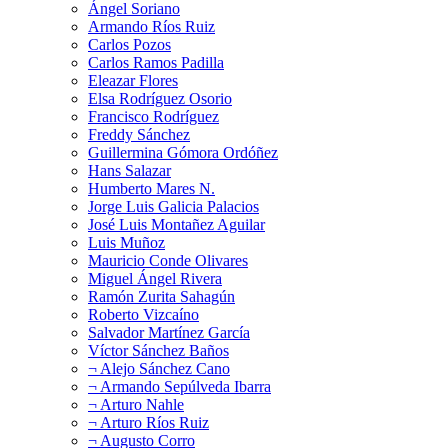
Ángel Soriano
Armando Ríos Ruiz
Carlos Pozos
Carlos Ramos Padilla
Eleazar Flores
Elsa Rodríguez Osorio
Francisco Rodríguez
Freddy Sánchez
Guillermina Gómora Ordóñez
Hans Salazar
Humberto Mares N.
Jorge Luis Galicia Palacios
José Luis Montañez Aguilar
Luis Muñoz
Mauricio Conde Olivares
Miguel Ángel Rivera
Ramón Zurita Sahagún
Roberto Vizcaíno
Salvador Martínez García
Víctor Sánchez Baños
¬ Alejo Sánchez Cano
¬ Armando Sepúlveda Ibarra
¬ Arturo Nahle
¬ Arturo Ríos Ruiz
¬ Augusto Corro