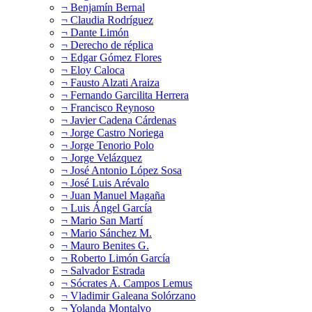
¬ Benjamín Bernal
¬ Claudia Rodríguez
¬ Dante Limón
¬ Derecho de réplica
¬ Edgar Gómez Flores
¬ Eloy Caloca
¬ Fausto Alzati Araiza
¬ Fernando Garcilita Herrera
¬ Francisco Reynoso
¬ Javier Cadena Cárdenas
¬ Jorge Castro Noriega
¬ Jorge Tenorio Polo
¬ Jorge Velázquez
¬ José Antonio López Sosa
¬ José Luis Arévalo
¬ Juan Manuel Magaña
¬ Luis Ángel García
¬ Mario San Martí
¬ Mario Sánchez M.
¬ Mauro Benites G.
¬ Roberto Limón García
¬ Salvador Estrada
¬ Sócrates A. Campos Lemus
¬ Vladimir Galeana Solórzano
¬ Yolanda Montalvo