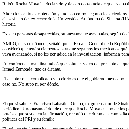
Rubén Rocha Moya ha declarado y dejado constancia de que estaba de
Ahora los centros de atención ya no son como llegaron los detenidos a
el asesinato del ex rector de la Universidad Autónoma de Sinaloa (UAS
historia.
Existen personas desaparecidas, supuestamente asesinadas, según decl
AMLO, en su mañanera, señaló que la Fiscalía General de la Repúblic
consideró que tendrá elementos para que sepamos los mexicanos qué f
vaya avanzando, si no les perjudica en la investigación, informen para
En conferencia matutina indicó que sobre el video del presunto ataque 
Ismael Zambada, que es distinta.
El asunto se ha complicado y lo cierto es que el gobierno mexicano no
caso no. No supo ni por dónde.
El que sí sabe es Francisco Labastida Ochoa, ex gobernador de Sinaloa
periódico “Unomásuno” donde dice que Rocha Moya es uno de los gobe
pruebas que sostienen la afirmación, recordó que durante la campaña d
políticas del PRI y su familia.
El político sinaloense hace una serie de declaraciones que ponen en e