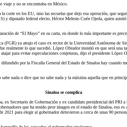
 viaje y no se encontraba en México.
 la corte en los EU, sino las secuelas que dejo esa operación, que seg
) y diputado federal electo, Héctor Melesio Cuén Ojeda, quien asistió 
aración de “El Mayo” en su carta, en donde lo más importante es precis
a (FGR) ya atrajo el caso ex rector de la Universidad Autónoma de Si
ue realmente lo que sucedió. López Obrador insistió en que será una 
 atajar para evitar especulaciones conjeturas, dijo el presidente López 
difundido por la Fiscalía General del Estado de Sinaloa hay cuando meno
 sabe nada o dice que no sabe nada y la máxima aquella que en principio
Sinaloa se complica
, ex Secretario de Gobernación y ex candidato presidencial del PRI a la
rnadores que ha tenido peor imagen en el estado de Sinaloa, eso es a
e 2021 para elegir al gobernador detuvieron a cerca de unas 90 personas
l banquillo de los acusados al gobernador sinaloense.