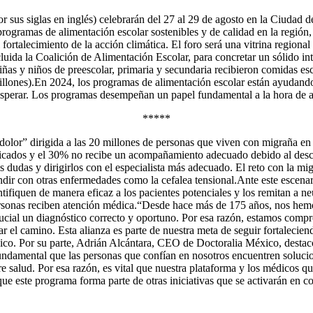
sus siglas en inglés) celebrarán del 27 al 29 de agosto en la Ciudad 
rogramas de alimentación escolar sostenibles y de calidad en la región,
el fortalecimiento de la acción climática. El foro será una vitrina regio
ncluida la Coalición de Alimentación Escolar, para concretar un sólido i
iñas y niños de preescolar, primaria y secundaria recibieron comidas es
llones).En 2024, los programas de alimentación escolar están ayudando 
sperar. Los programas desempeñan un papel fundamental a la hora de anim
*****
n dolor” dirigida a las 20 millones de personas que viven con migraña e
sticados y el 30% no recibe un acompañamiento adecuado debido al des
us dudas y dirigirlos con el especialista más adecuado. El reto con la 
fundir con otras enfermedades como la cefalea tensional.Ante este escen
entifiquen de manera eficaz a los pacientes potenciales y los remitan a 
 personas reciben atención médica.“Desde hace más de 175 años, nos he
crucial un diagnóstico correcto y oportuno. Por esa razón, estamos co
 el camino. Esta alianza es parte de nuestra meta de seguir fortaleciend
co. Por su parte, Adrián Alcántara, CEO de Doctoralia México, destacó:
undamental que las personas que confían en nosotros encuentren solucion
 salud. Por esa razón, es vital que nuestra plataforma y los médicos qu
este programa forma parte de otras iniciativas que se activarán en con