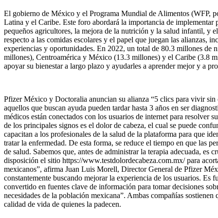
El gobierno de México y el Programa Mundial de Alimentos (WFP, por 
Latina y el Caribe. Este foro abordará la importancia de implementar p
pequeños agricultores, la mejora de la nutrición y la salud infantil, y 
respecto a las comidas escolares y el papel que juegan las alianzas, i
experiencias y oportunidades. En 2022, un total de 80.3 millones de n
millones), Centroamérica y México (13.3 millones) y el Caribe (3.8 mi
apoyar su bienestar a largo plazo y ayudarles a aprender mejor y a pro
Pfizer México y Doctoralia anuncian su alianza “5 clics para vivir si
aquellos que buscan ayuda pueden tardar hasta 3 años en ser diagno
médicos están conectados con los usuarios de internet para resolver s
de los principales signos es el dolor de cabeza, el cual se puede con
capacitan a los profesionales de la salud de la plataforma para que id
tratar la enfermedad. De esta forma, se reduce el tiempo en que las
de salud. Sabemos que, antes de administrar la terapia adecuada, es 
disposición el sitio https://www.testdolordecabeza.com.mx/ para acortar
mexicanos”, afirma Juan Luis Morell, Director General de Pfizer Méxi
constantemente buscando mejorar la experiencia de los usuarios. Es f
convertido en fuentes clave de información para tomar decisiones sobre
necesidades de la población mexicana”. Ambas compañías sostienen que 
calidad de vida de quienes la padecen.