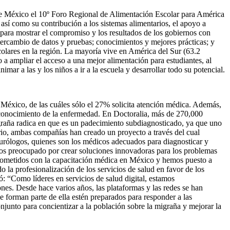
de México el 10º Foro Regional de Alimentación Escolar para América
 así como su contribución a los sistemas alimentarios, el apoyo a
nal para mostrar el compromiso y los resultados de los gobiernos con
ntercambio de datos y pruebas; conocimientos y mejores prácticas; y
colares en la región. La mayoría vive en América del Sur (63.2
a ampliar el acceso a una mejor alimentación para estudiantes, al
ar a las y los niños a ir a la escuela y desarrollar todo su potencial.
n México, de las cuáles sólo el 27% solicita atención médica. Además,
conocimiento de la enfermedad. En Doctoralia, más de 270,000
migraña radica en que es un padecimiento subdiagnosticado, ya que uno
ario, ambas compañías han creado un proyecto a través del cual
neurólogos, quienes son los médicos adecuados para diagnosticar y
mos preocupado por crear soluciones innovadoras para los problemas
mprometidos con la capacitación médica en México y hemos puesto a
o la profesionalización de los servicios de salud en favor de los
 “Como líderes en servicios de salud digital, estamos
es. Desde hace varios años, las plataformas y las redes se han
e forman parte de ella estén preparados para responder a las
junto para concientizar a la población sobre la migraña y mejorar la