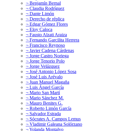
¬ Benjamín Bernal
¬ Claudia Rodríguez
¬ Dante Limón
¬ Derecho de réplica
¬ Edgar Gómez Flores
¬ Eloy Caloca
¬ Fausto Alzati Araiza
¬ Fernando Garcilita Herrera
¬ Francisco Reynoso
¬ Javier Cadena Cárdenas
¬ Jorge Castro Noriega
¬ Jorge Tenorio Polo
¬ Jorge Velázquez
¬ José Antonio López Sosa
¬ José Luis Arévalo
¬ Juan Manuel Magaña
¬ Luis Ángel García
¬ Mario San Martí
¬ Mario Sánchez M.
¬ Mauro Benites G.
¬ Roberto Limón García
¬ Salvador Estrada
¬ Sócrates A. Campos Lemus
¬ Vladimir Galeana Solórzano
¬ Yolanda Montalvo