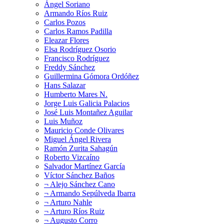
Ángel Soriano
Armando Ríos Ruiz
Carlos Pozos
Carlos Ramos Padilla
Eleazar Flores
Elsa Rodríguez Osorio
Francisco Rodríguez
Freddy Sánchez
Guillermina Gómora Ordóñez
Hans Salazar
Humberto Mares N.
Jorge Luis Galicia Palacios
José Luis Montañez Aguilar
Luis Muñoz
Mauricio Conde Olivares
Miguel Ángel Rivera
Ramón Zurita Sahagún
Roberto Vizcaíno
Salvador Martínez García
Víctor Sánchez Baños
¬ Alejo Sánchez Cano
¬ Armando Sepúlveda Ibarra
¬ Arturo Nahle
¬ Arturo Ríos Ruiz
¬ Augusto Corro