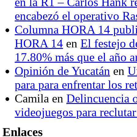
en la R1 – Carlos Hank r
encabezó el operativo Ras
Columna HORA 14 public
HORA 14
en
El festejo 
17.80% más que el año 
Opinión de Yucatán
en
U
para para enfrentar los re
Camila
en
Delincuencia o
videojuegos para recluta
Enlaces