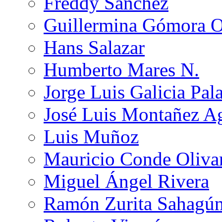
Freddy Sánchez
Guillermina Gómora 
Hans Salazar
Humberto Mares N.
Jorge Luis Galicia Pal
José Luis Montañez Ag
Luis Muñoz
Mauricio Conde Oliva
Miguel Ángel Rivera
Ramón Zurita Sahagú