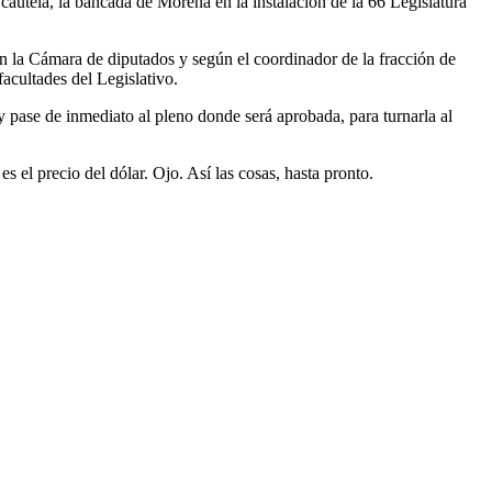
 cautela, la bancada de Morena en la instalación de la 66 Legislatura
n la Cámara de diputados y según el coordinador de la fracción de
acultades del Legislativo.
y pase de inmediato al pleno donde será aprobada, para turnarla al
 el precio del dólar. Ojo. Así las cosas, hasta pronto.