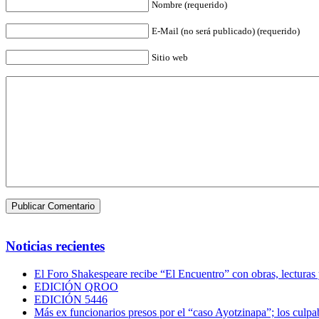
Nombre (requerido)
E-Mail (no será publicado) (requerido)
Sitio web
Noticias recientes
El Foro Shakespeare recibe “El Encuentro” con obras, lecturas
EDICIÓN QROO
EDICIÓN 5446
Más ex funcionarios presos por el “caso Ayotzinapa”; los culpab