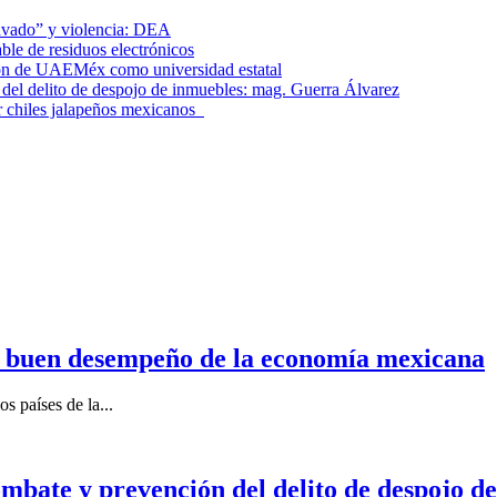
lavado” y violencia: DEA
le de residuos electrónicos
ción de UAEMéx como universidad estatal
el delito de despojo de inmuebles: mag. Guerra Álvarez
r chiles jalapeños mexicanos
n buen desempeño de la economía mexicana
s países de la...
mbate y prevención del delito de despojo d