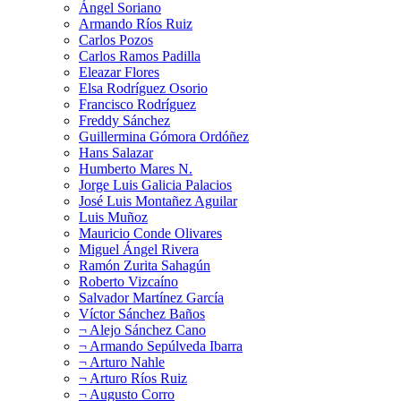
Ángel Soriano
Armando Ríos Ruiz
Carlos Pozos
Carlos Ramos Padilla
Eleazar Flores
Elsa Rodríguez Osorio
Francisco Rodríguez
Freddy Sánchez
Guillermina Gómora Ordóñez
Hans Salazar
Humberto Mares N.
Jorge Luis Galicia Palacios
José Luis Montañez Aguilar
Luis Muñoz
Mauricio Conde Olivares
Miguel Ángel Rivera
Ramón Zurita Sahagún
Roberto Vizcaíno
Salvador Martínez García
Víctor Sánchez Baños
¬ Alejo Sánchez Cano
¬ Armando Sepúlveda Ibarra
¬ Arturo Nahle
¬ Arturo Ríos Ruiz
¬ Augusto Corro