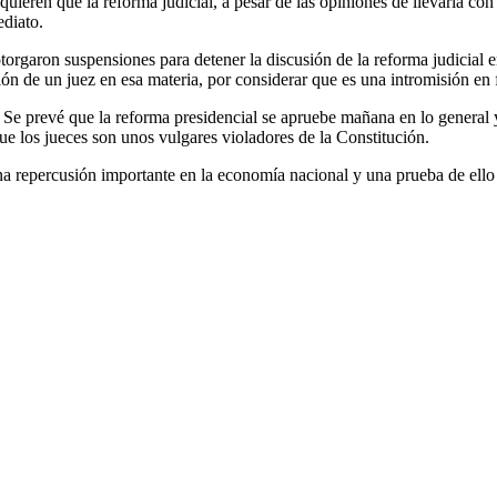
uieren que la reforma judicial, a pesar de las opiniones de llevarla con
ediato.
garon suspensiones para detener la discusión de la reforma judicial e
 de un juez en esa materia, por considerar que es una intromisión en f
. Se prevé que la reforma presidencial se apruebe mañana en lo general 
 los jueces son unos vulgares violadores de la Constitución.
a repercusión importante en la economía nacional y una prueba de ello es