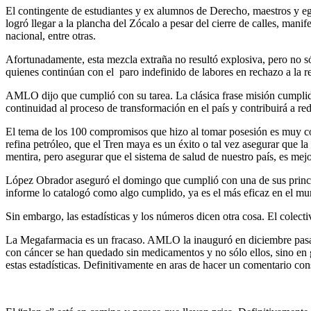
El contingente de estudiantes y ex alumnos de Derecho, maestros y
logró llegar a la plancha del Zócalo a pesar del cierre de calles, man
nacional, entre otras.
Afortunadamente, esta mezcla extraña no resultó explosiva, pero no s
quienes continúan con el paro indefinido de labores en rechazo a la r
AMLO dijo que cumplió con su tarea. La clásica frase misión cumplid
continuidad al proceso de transformación en el país y contribuirá a re
El tema de los 100 compromisos que hizo al tomar posesión es muy co
refina petróleo, que el Tren maya es un éxito o tal vez asegurar que 
mentira, pero asegurar que el sistema de salud de nuestro país, es me
López Obrador aseguró el domingo que cumplió con una de sus princip
informe lo catalogó como algo cumplido, ya es el más eficaz en el mu
Sin embargo, las estadísticas y los números dicen otra cosa. El colect
La Megafarmacia es un fracaso. AMLO la inauguró en diciembre pasado
con cáncer se han quedado sin medicamentos y no sólo ellos, sino en
estas estadísticas. Definitivamente en aras de hacer un comentario co