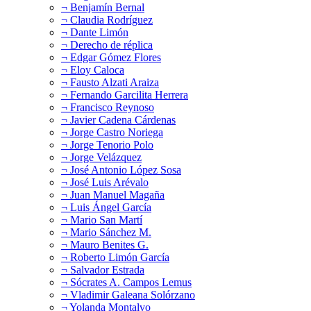
¬ Benjamín Bernal
¬ Claudia Rodríguez
¬ Dante Limón
¬ Derecho de réplica
¬ Edgar Gómez Flores
¬ Eloy Caloca
¬ Fausto Alzati Araiza
¬ Fernando Garcilita Herrera
¬ Francisco Reynoso
¬ Javier Cadena Cárdenas
¬ Jorge Castro Noriega
¬ Jorge Tenorio Polo
¬ Jorge Velázquez
¬ José Antonio López Sosa
¬ José Luis Arévalo
¬ Juan Manuel Magaña
¬ Luis Ángel García
¬ Mario San Martí
¬ Mario Sánchez M.
¬ Mauro Benites G.
¬ Roberto Limón García
¬ Salvador Estrada
¬ Sócrates A. Campos Lemus
¬ Vladimir Galeana Solórzano
¬ Yolanda Montalvo