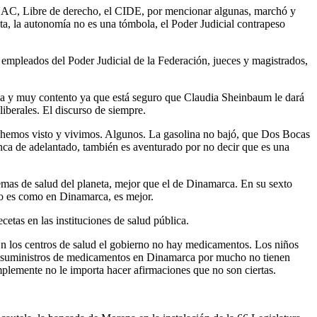
UAC, Libre de derecho, el CIDE, por mencionar algunas, marchó y
ota, la autonomía no es una tómbola, el Poder Judicial contrapeso
empleados del Poder Judicial de la Federación, jueces y magistrados,
la y muy contento ya que está seguro que Claudia Sheinbaum le dará
iberales. El discurso de siempre.
 hemos visto y vivimos. Algunos. La gasolina no bajó, que Dos Bocas
unca de adelantado, también es aventurado por no decir que es una
mas de salud del planeta, mejor que el de Dinamarca. En su sexto
no es como en Dinamarca, es mejor.
etas en las instituciones de salud pública.
n los centros de salud el gobierno no hay medicamentos. Los niños
n y suministros de medicamentos en Dinamarca por mucho no tienen
mplemente no le importa hacer afirmaciones que no son ciertas.