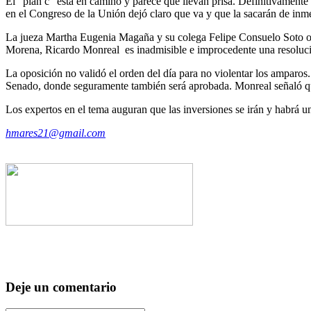
El “plan c” está en camino y parece que llevan prisa. Definitivamente q
en el Congreso de la Unión dejó claro que va y que la sacarán de inm
La jueza Martha Eugenia Magaña y su colega Felipe Consuelo Soto otor
Morena, Ricardo Monreal es inadmisible e improcedente una resolución
La oposición no validó el orden del día para no violentar los amparos
Senado, donde seguramente también será aprobada. Monreal señaló que
Los expertos en el tema auguran que las inversiones se irán y habrá un
hmares21@gmail.com
Deje un comentario