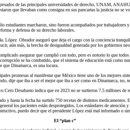
 egresados de las principales universidades de derecho, UNAM, ANAH
ifestaron que llevaban como consigna en sus pancartas la justicia no se v
ólo estudiantes marcharon, sino fueron acompañados por trabajadores y 
eforma y defensa de su derecho laborales.
a. López Obrador aseguró que deja el cargo con la conciencia tranqui
ducir, aún más, la brecha de desigualdad generada por los gobiernos neol
mplicado asegurar que cumplió con todo, pero es notorio lo que todos
la corrupción se ha combatido, que el sistema de educación está como n
jor que Dinamarca, es una locura.
ales promesas al manifestar que México tiene uno de los mejores siste
ndo, dije que iba a ser el mejor que iba a ser como en Dinamarca, no, 
ivo Cero Desabasto indica que en 2023 no se surtieron 7.5 millones de rec
 y hasta la fecha ha surtido 750 recetas de distintos medicamentos. E
 general los pacientes están desprotegidos. Los estándares de atenció
nstructivo, puedo decir que el presidente López está mal informado o si
El “plan c”