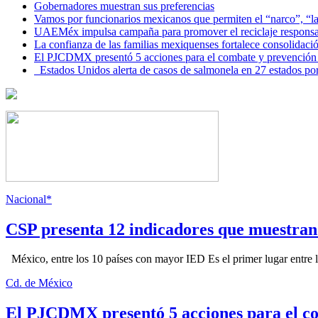
Gobernadores muestran sus preferencias
Vamos por funcionarios mexicanos que permiten el “narco”, “
UAEMéx impulsa campaña para promover el reciclaje responsab
La confianza de las familias mexiquenses fortalece consolida
El PJCDMX presentó 5 acciones para el combate y prevención d
Estados Unidos alerta de casos de salmonela en 27 estados po
Nacional*
CSP presenta 12 indicadores que muestra
México, entre los 10 países con mayor IED Es el primer lugar entre lo
Cd. de México
El PJCDMX presentó 5 acciones para el co