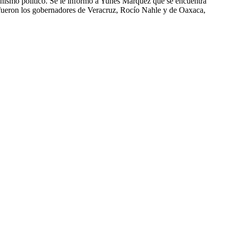
nismo político. Se le informó a Yunes Márquez que se encuentra
da fueron los gobernadores de Veracruz, Rocío Nahle y de Oaxaca,