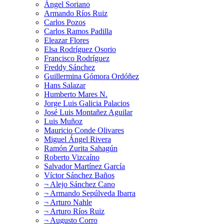
Ángel Soriano
Armando Ríos Ruiz
Carlos Pozos
Carlos Ramos Padilla
Eleazar Flores
Elsa Rodríguez Osorio
Francisco Rodríguez
Freddy Sánchez
Guillermina Gómora Ordóñez
Hans Salazar
Humberto Mares N.
Jorge Luis Galicia Palacios
José Luis Montañez Aguilar
Luis Muñoz
Mauricio Conde Olivares
Miguel Ángel Rivera
Ramón Zurita Sahagún
Roberto Vizcaíno
Salvador Martínez García
Víctor Sánchez Baños
¬ Alejo Sánchez Cano
¬ Armando Sepúlveda Ibarra
¬ Arturo Nahle
¬ Arturo Ríos Ruiz
¬ Augusto Corro