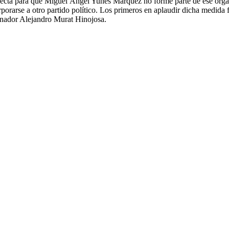
rfecta para que Miguel Ángel Yunes Márquez no forme parte de ese orga
ncorporarse a otro partido político. Los primeros en aplaudir dicha medi
senador Alejandro Murat Hinojosa.