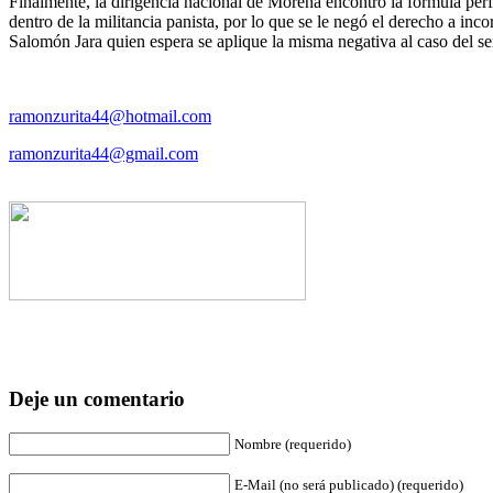
Finalmente, la dirigencia nacional de Morena encontró la fórmula pe
dentro de la militancia panista, por lo que se le negó el derecho a i
Salomón Jara quien espera se aplique la misma negativa al caso del 
ramonzurita44@hotmail.com
ramonzurita44@gmail.com
Deje un comentario
Nombre (requerido)
E-Mail (no será publicado) (requerido)