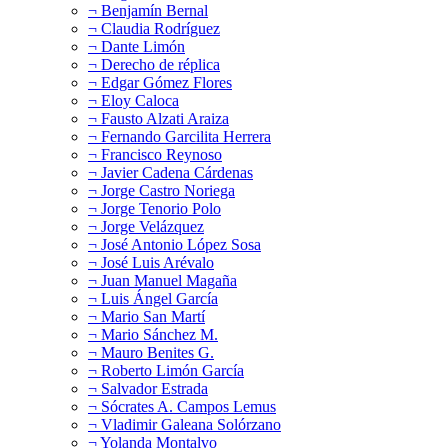
¬ Benjamín Bernal
¬ Claudia Rodríguez
¬ Dante Limón
¬ Derecho de réplica
¬ Edgar Gómez Flores
¬ Eloy Caloca
¬ Fausto Alzati Araiza
¬ Fernando Garcilita Herrera
¬ Francisco Reynoso
¬ Javier Cadena Cárdenas
¬ Jorge Castro Noriega
¬ Jorge Tenorio Polo
¬ Jorge Velázquez
¬ José Antonio López Sosa
¬ José Luis Arévalo
¬ Juan Manuel Magaña
¬ Luis Ángel García
¬ Mario San Martí
¬ Mario Sánchez M.
¬ Mauro Benites G.
¬ Roberto Limón García
¬ Salvador Estrada
¬ Sócrates A. Campos Lemus
¬ Vladimir Galeana Solórzano
¬ Yolanda Montalvo