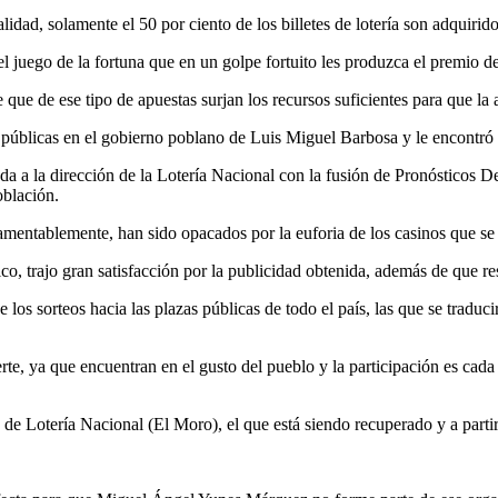
idad, solamente el 50 por ciento de los billetes de lotería son adquirido
r el juego de la fortuna que en un golpe fortuito les produzca el premio d
que de ese tipo de apuestas surjan los recursos suficientes para que la 
 públicas en el gobierno poblano de Luis Miguel Barbosa y le encontró e
a a la dirección de la Lotería Nacional con la fusión de Pronósticos Dep
oblación.
mentablemente, han sido opacados por la euforia de los casinos que se m
o, trajo gran satisfacción por la publicidad obtenida, además de que re
 de los sorteos hacia las plazas públicas de todo el país, las que se trad
rte, ya que encuentran en el gusto del pueblo y la participación es cad
de de Lotería Nacional (El Moro), el que está siendo recuperado y a parti