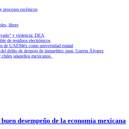
 y procesos escénicos
les, libres
lavado” y violencia: DEA
le de residuos electrónicos
ción de UAEMéx como universidad estatal
el delito de despojo de inmuebles: mag. Guerra Álvarez
r chiles jalapeños mexicanos
n buen desempeño de la economía mexicana