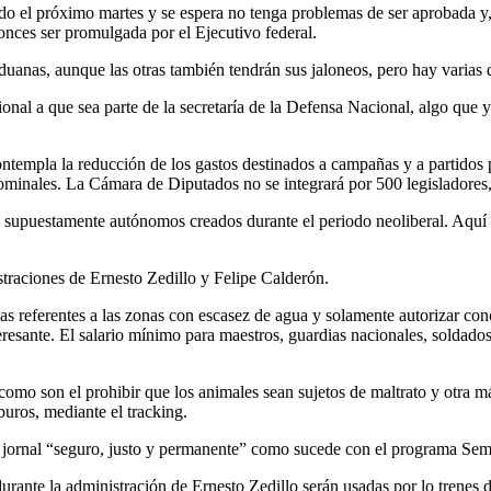
nado el próximo martes y se espera no tenga problemas de ser aprobada y,
onces ser promulgada por el Ejecutivo federal.
s aduanas, aunque las otras también tendrán sus jaloneos, pero hay varia
ional a que sea parte de la secretaría de la Defensa Nacional, algo que
ontempla la reducción de los gastos destinados a campañas y a partidos p
inominales. La Cámara de Diputados no se integrará por 500 legisladores
s, supuestamente autónomos creados durante el periodo neoliberal. Aquí
straciones de Ernesto Zedillo y Felipe Calderón.
as referentes a las zonas con escasez de agua y solamente autorizar con
eresante. El salario mínimo para maestros, guardias nacionales, soldad
como son el prohibir que los animales sean sujetos de maltrato y otra 
rburos, mediante el tracking.
un jornal “seguro, justo y permanente” como sucede con el programa Se
durante la administración de Ernesto Zedillo serán usadas por lo trenes 