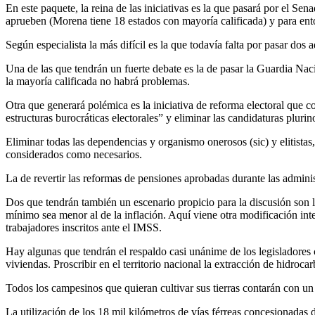
En este paquete, la reina de las iniciativas es la que pasará por el Se
aprueben (Morena tiene 18 estados con mayoría calificada) y para ent
Según especialista la más difícil es la que todavía falta por pasar do
Una de las que tendrán un fuerte debate es la de pasar la Guardia Nac
la mayoría calificada no habrá problemas.
Otra que generará polémica es la
iniciativa de reforma electoral que c
estructuras burocráticas electorales” y eliminar las candidaturas plur
Eliminar todas las dependencias y organismo onerosos (sic) y elitista
considerados como necesarios.
La de revertir las reformas de pensiones aprobadas durante las admini
Dos que tendrán también un escenario propicio para la discusión son l
mínimo sea menor al de la inflación. Aquí viene otra modificación int
trabajadores inscritos ante el IMSS.
Hay algunas que tendrán el respaldo casi unánime de los legisladores 
viviendas. Proscribir en el territorio nacional la extracción de hidroca
Todos los campesinos que quieran cultivar sus tierras contarán con 
La utilización de los 18 mil kilómetros de vías férreas concesionadas 