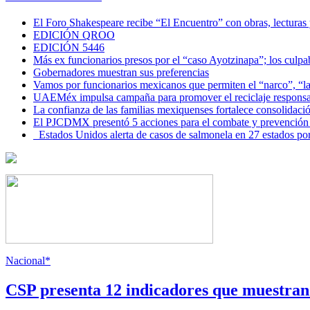
El Foro Shakespeare recibe “El Encuentro” con obras, lecturas
EDICIÓN QROO
EDICIÓN 5446
Más ex funcionarios presos por el “caso Ayotzinapa”; los culpab
Gobernadores muestran sus preferencias
Vamos por funcionarios mexicanos que permiten el “narco”, “
UAEMéx impulsa campaña para promover el reciclaje responsab
La confianza de las familias mexiquenses fortalece consolida
El PJCDMX presentó 5 acciones para el combate y prevención d
Estados Unidos alerta de casos de salmonela en 27 estados po
Nacional*
CSP presenta 12 indicadores que muestra