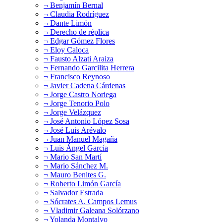
¬ Benjamín Bernal
¬ Claudia Rodríguez
¬ Dante Limón
¬ Derecho de réplica
¬ Edgar Gómez Flores
¬ Eloy Caloca
¬ Fausto Alzati Araiza
¬ Fernando Garcilita Herrera
¬ Francisco Reynoso
¬ Javier Cadena Cárdenas
¬ Jorge Castro Noriega
¬ Jorge Tenorio Polo
¬ Jorge Velázquez
¬ José Antonio López Sosa
¬ José Luis Arévalo
¬ Juan Manuel Magaña
¬ Luis Ángel García
¬ Mario San Martí
¬ Mario Sánchez M.
¬ Mauro Benites G.
¬ Roberto Limón García
¬ Salvador Estrada
¬ Sócrates A. Campos Lemus
¬ Vladimir Galeana Solórzano
¬ Yolanda Montalvo