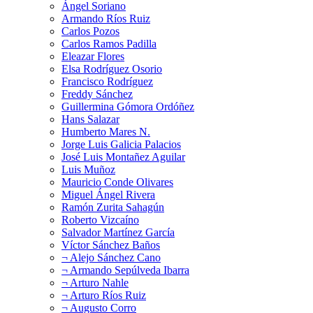
Ángel Soriano
Armando Ríos Ruiz
Carlos Pozos
Carlos Ramos Padilla
Eleazar Flores
Elsa Rodríguez Osorio
Francisco Rodríguez
Freddy Sánchez
Guillermina Gómora Ordóñez
Hans Salazar
Humberto Mares N.
Jorge Luis Galicia Palacios
José Luis Montañez Aguilar
Luis Muñoz
Mauricio Conde Olivares
Miguel Ángel Rivera
Ramón Zurita Sahagún
Roberto Vizcaíno
Salvador Martínez García
Víctor Sánchez Baños
¬ Alejo Sánchez Cano
¬ Armando Sepúlveda Ibarra
¬ Arturo Nahle
¬ Arturo Ríos Ruiz
¬ Augusto Corro