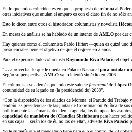
En lo que todos coinciden es en que la propuesta de reforma al Poder 
otras iniciativas que anulan el amparo es con el claro fin de no sólo 
Esto lo dicen entre otros el historiador, columnistas y novelista
Hécto
En mesas de análisis se ha hablado de un intento de
AMLO
por dar c
Hay quienes como el columnista Pablo Hiriart —quien es quizá uno de
presidenciales tiene el objetivo de que él regrese en 2 años.
Para el experimentado columnista
Raymundo Riva Palacio
el objet
“… aprovechar lo que le queda en Palacio Nacional
para instalar u
Según su perspectiva,
AMLO
ya lo intentó sin éxito en 2006.
El columnista ve además que todo este sainete
finsexenal
de
López O
continuidad de su legado en (la presidencial de) 2030”.
“Con la disposición de los aliados de Morena, el Partido del Trabajo y
tendrán las presidencias de las juntas de Coordinación Política de sus 
políticamente las cámaras, deciden la agenda, los tiempos, los asuntos
capacidad de maniobra de (Claudia) Sheinbaum
para hacer políti
en sus cajas— serán los de él, no los de ella”, advierte
Riva Palacio
p
Yo le sumaría que el mandatario tiene para ello el control de 23 gobern