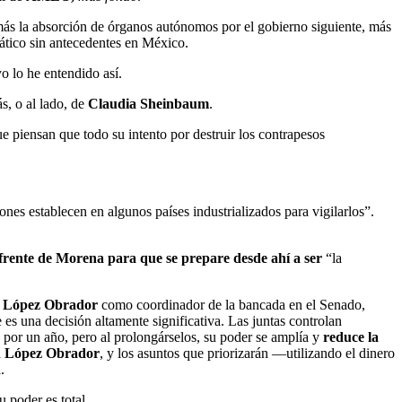
 más la absorción de órganos autónomos por el gobierno siguiente, más
rático sin antecedentes en México.
o lo he entendido así.
s, o al lado, de
Claudia Sheinbaum
.
piensan que todo su intento por destruir los contrapesos
ones establecen en algunos países industrializados para vigilarlos”.
 frente de Morena para que se prepare desde ahí a ser
“la
r
López Obrador
como coordinador de la bancada en el Senado,
 es una decisión altamente significativa. Las juntas controlan
s por un año, pero al prolongárselos, su poder se amplía y
reduce la
a
López Obrador
, y los asuntos que priorizarán —utilizando el dinero
.
u poder es total.