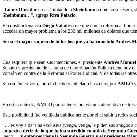
“
López Obrador
no está tratando a
Sheinbaum
como su sucesora, si
Sheinbaum
…”, agrega
Riva Palacio
.
El constitucionalista
Diego Valadés
cree que con la reforma al Poder 
acceder sin mayor problema a los 230 mil millones de dólares que ti
Sería el mayor saqueo de todos los que ya ha cometido Andrés 
Cualesquiera que sean sus intenciones, el presidente
Andrés Manuel
Senado y presidente de la Junta de Coordinación Política tiene hoy e
votarán en contra de la Reforma al Poder Judicial. Y de todas las otra
Sin ese único voto, todo lo hecho y anhelado hasta hoy por
AMLO
y 
En este contexto,
AMLO
podría tener todavía una alternativa de tras
Esta posibilidad fue ventilada públicamente por él al subir a redes so
“…les voy a dar una exclusiva (venga, venga, le piden sus amigos a co
empezó a decir de lo que había sucedido cuando la Segunda Gu
luego—,
y entonces viene la Segunda Guerra y el presidente (Ma