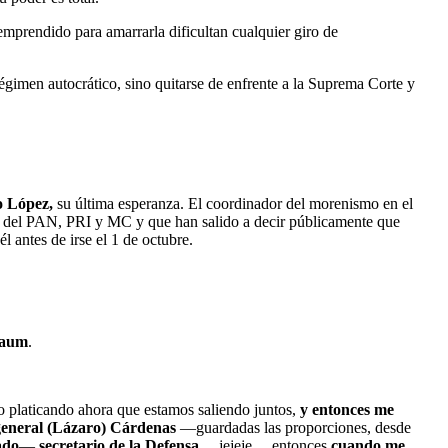
mprendido para amarrarla dificultan cualquier giro de
régimen autocrático, sino quitarse de enfrente a la Suprema Corte y
 López,
su última esperanza. El coordinador del morenismo en el
das del PAN, PRI y MC y que han salido a decir públicamente que
l antes de irse el 1 de octubre.
baum
.
do platicando ahora que estamos saliendo juntos,
y entonces me
 general (Lázaro) Cárdenas
—guardadas las proporciones, desde
ado
—
secretario de la Defensa
… jejeje… entonces
cuando me