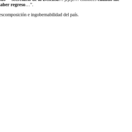
haber regreso
…”.
descomposición e ingobernabilidad del país.