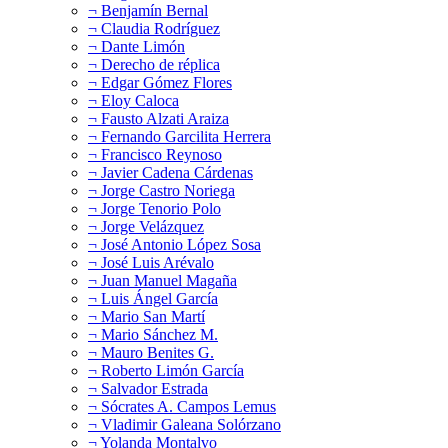
¬ Benjamín Bernal
¬ Claudia Rodríguez
¬ Dante Limón
¬ Derecho de réplica
¬ Edgar Gómez Flores
¬ Eloy Caloca
¬ Fausto Alzati Araiza
¬ Fernando Garcilita Herrera
¬ Francisco Reynoso
¬ Javier Cadena Cárdenas
¬ Jorge Castro Noriega
¬ Jorge Tenorio Polo
¬ Jorge Velázquez
¬ José Antonio López Sosa
¬ José Luis Arévalo
¬ Juan Manuel Magaña
¬ Luis Ángel García
¬ Mario San Martí
¬ Mario Sánchez M.
¬ Mauro Benites G.
¬ Roberto Limón García
¬ Salvador Estrada
¬ Sócrates A. Campos Lemus
¬ Vladimir Galeana Solórzano
¬ Yolanda Montalvo