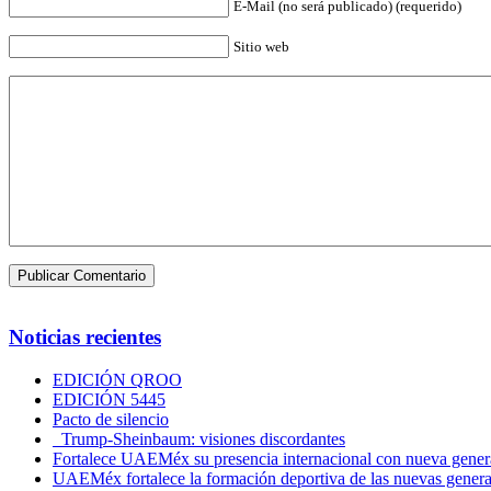
E-Mail (no será publicado) (requerido)
Sitio web
Noticias recientes
EDICIÓN QROO
EDICIÓN 5445
Pacto de silencio
Trump-Sheinbaum: visiones discordantes
Fortalece UAEMéx su presencia internacional con nueva genera
UAEMéx fortalece la formación deportiva de las nuevas gener