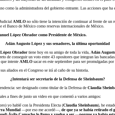
no como la administradora del gobierno entrante. Las acciones que ha e
Judicial
AMLO
no sólo tiene la intención de continuar al frente de un 
ene el Banco de México como reservas internacionales de México.
Manuel López Obrador como Presidente de México.
Adán Augusto López y sus senadores, la última oportunidad
 López Obrador
tiene hoy en su amigo de toda la vida,
Adán Augusto
l reto de conseguir un voto entre 43 opositores que integran las banca
s que intente
AMLO
sacar en este septiembre para ser promulgadas por é
sus aliados en el Congreso se irá al caño de su historia.
¿Intentará ser secretario de la Defensa de Sheinbaum?
cendencia: ser designado como titular de la Defensa de
Claudia Shein
ciales a fines de junio un video en que comentó a varios amigos:
ro) yo hablé con la Presidenta Electa (
Claudia Sheinbaum
), he esta
erra Mundial
—por eso me acordé—,
de que ya se había retirado el
nuel) Ávila Camacho lo llama y vuelve a ser
—
porque ya había est