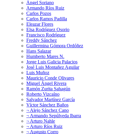
Ángel Soriano
Armando Ríos Ruiz
Carlos Pozos
Carlos Ramos Padilla
Eleazar Flores
Elsa Rodríguez Osorio
Francisco Rodríguez
Freddy Sánchez
Guillermina Gómora Ordóñez
Hans Salazar
Humberto Mares N.
Jorge Luis Galicia Palacios
José Luis Montañez Aguilar
Luis Muñoz
Mauricio Conde Olivares
Miguel Ángel Rivera
Ramón Zurita Sahagún
Roberto Vizcaíno
Salvador Martínez García
Víctor Sánchez Baños
¬ Alejo Sánchez Cano
¬ Armando Sepúlveda Ibarra
¬ Arturo Nahle
¬ Arturo Ríos Ruiz
¬ Augusto Corro