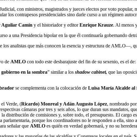
Judicial, con ministros, magistrados y jueces electos por voto popular,
anular los contrapesos presidenciales sino darle curso a un régimen autoc
r Aguilar Camín
y el historiador y editor
Enrique Krauze
. Al menos y
urso a una Presidencia bipolar en la que él continuaría gobernando detrá
 los analistas que más conocen la esencia y estructura de AMLO—, que 
ivo de
AMLO
con todo este desbarajuste del fin de su sexenio, es el de:
n gobierno en la sombra
” similar a los
shadow cabinet,
que las oposici
brador
se complementa con la colocación de
Luisa María Alcalde al
 el Verde, (
Ricardo) Monreal y Adán Augusto López
, nombrado po
respectivas cámaras por tres y seis años, lo que duran sus mandatos, que
, la distribución de comisiones y, sobre todo, el presupuesto. El cargo e
ca parlamentaria, porque los coordinadores no le responden a ella, sino 
ara señalar que
AMLO
es quién en verdad gobernará, y no su heredera
adores y las mayorías de las alcaldías y Congresos locales en el país. S