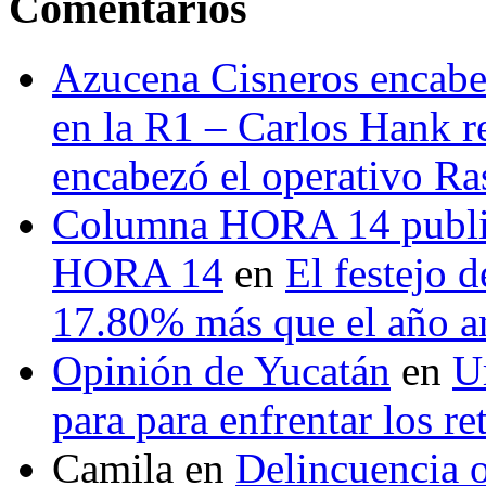
Comentarios
Azucena Cisneros encabez
en la R1 – Carlos Hank r
encabezó el operativo Ras
Columna HORA 14 public
HORA 14
en
El festejo 
17.80% más que el año 
Opinión de Yucatán
en
U
para para enfrentar los re
Camila
en
Delincuencia o