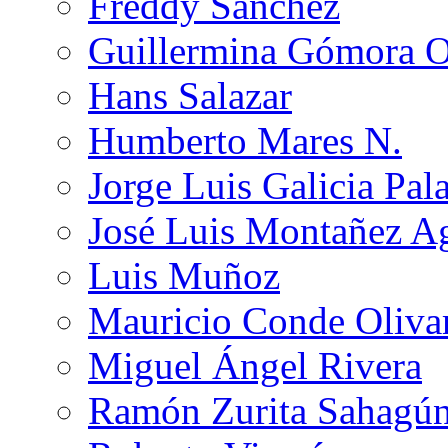
Freddy Sánchez
Guillermina Gómora 
Hans Salazar
Humberto Mares N.
Jorge Luis Galicia Pal
José Luis Montañez Ag
Luis Muñoz
Mauricio Conde Oliva
Miguel Ángel Rivera
Ramón Zurita Sahagú