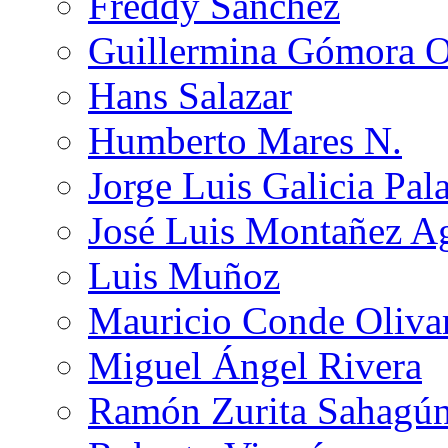
Freddy Sánchez
Guillermina Gómora 
Hans Salazar
Humberto Mares N.
Jorge Luis Galicia Pal
José Luis Montañez Ag
Luis Muñoz
Mauricio Conde Oliva
Miguel Ángel Rivera
Ramón Zurita Sahagú