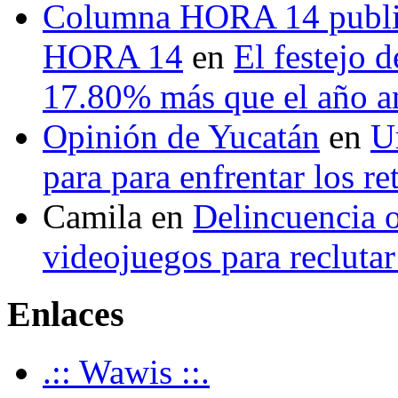
Columna HORA 14 public
HORA 14
en
El festejo 
17.80% más que el año 
Opinión de Yucatán
en
U
para para enfrentar los re
Camila
en
Delincuencia o
videojuegos para recluta
Enlaces
.:: Wawis ::.