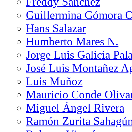
Freddy Sánchez
Guillermina Gómora 
Hans Salazar
Humberto Mares N.
Jorge Luis Galicia Pal
José Luis Montañez Ag
Luis Muñoz
Mauricio Conde Oliva
Miguel Ángel Rivera
Ramón Zurita Sahagú