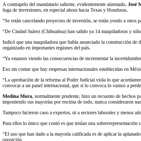
A contrapelo del mandatario saliente, evidentemente alarmado,
José 
fuga de inversiones, en especial ahora hacia Texas y Honduras.
“Se están cancelando proyectos de inversión, se están yendo a otros 
“De Ciudad Juárez (Chihuahua) han salido ya 14 maquiladoras y sólo 
Indicó que una maquiladora que había anunciado la construcción de dos
organizado en importantes regiones del país.
“Ya estamos viendo las consecuencias de incrementar la incertidumbre 
Eso sin contar que hay empresas internacionales establecidas en Méxic
“La aprobación de la reforma al Poder Judicial viola lo que acordam
convocar a un panel internacional, que si lo convoca lo vamos a perder
Medina Mora
, normalmente prudente, hizo un recuento de hechos pa
imponiendo sus mayorías por encima de todo, nunca consideraron nad
Tampoco hicieron caso a expertos, ni a sectores laborales y menos aún
Para ellos lo único que contó es que tenían una sobrerrepresentación 
“El uso que han dado a la mayoría calificada es de aplicar la aplanad
oposición.