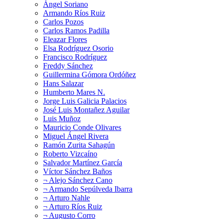
Ángel Soriano
Armando Ríos Ruiz
Carlos Pozos
Carlos Ramos Padilla
Eleazar Flores
Elsa Rodríguez Osorio
Francisco Rodríguez
Freddy Sánchez
Guillermina Gómora Ordóñez
Hans Salazar
Humberto Mares N.
Jorge Luis Galicia Palacios
José Luis Montañez Aguilar
Luis Muñoz
Mauricio Conde Olivares
Miguel Ángel Rivera
Ramón Zurita Sahagún
Roberto Vizcaíno
Salvador Martínez García
Víctor Sánchez Baños
¬ Alejo Sánchez Cano
¬ Armando Sepúlveda Ibarra
¬ Arturo Nahle
¬ Arturo Ríos Ruiz
¬ Augusto Corro