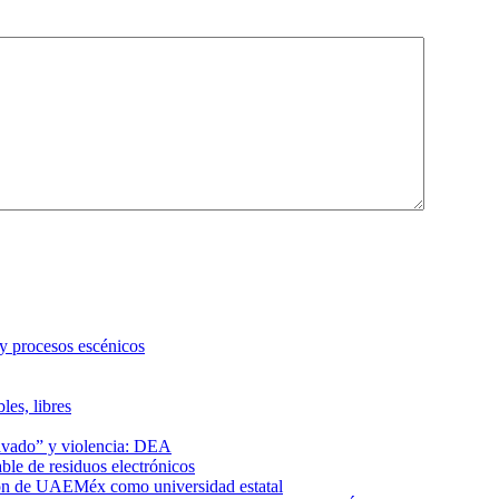
 y procesos escénicos
les, libres
lavado” y violencia: DEA
le de residuos electrónicos
ción de UAEMéx como universidad estatal