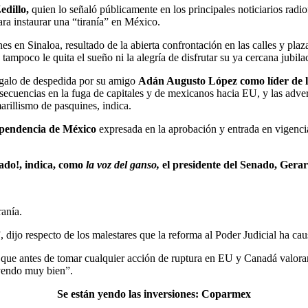
edillo,
quien lo señaló públicamente en los principales noticiarios radio
ara instaurar una “tiranía” en México.
s en Sinaloa, resultado de la abierta confrontación en las calles y plaza
tampoco le quita el sueño ni la alegría de disfrutar su ya cercana jubila
galo de despedida por su amigo
Adán Augusto López como líder de la
ecuencias en la fuga de capitales y de mexicanos hacia EU, y las adve
arillismo de pasquines, indica.
ependencia de México
expresada en la aprobación y entrada en vigenc
ado!, indica, como
la voz del ganso,
el presidente del Senado, Ger
anía.
dijo respecto de los malestares que la reforma al Poder Judicial ha c
 que antes de tomar cualquier acción de ruptura en EU y Canadá valor
 yendo muy bien”.
Se están yendo las inversiones: Coparmex