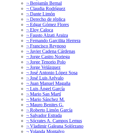
¬ Benjamín Bernal
¬ Claudia Rodríguez
¬ Dante Limón
¬ Derecho de réplica
¬ Edgar Gómez Flores
¬ Eloy Caloca
¬ Fausto Alzati Araiza
¬ Fernando Garcilita Herrera
¬ Francisco Reynoso
¬ Javier Cadena Cárdenas
¬ Jorge Castro Noriega
¬ Jorge Tenorio Polo
¬ Jorge Velázquez
¬ José Antonio López Sosa
¬ José Luis Arévalo
¬ Juan Manuel Magaña
¬ Luis Ángel García
¬ Mario San Martí
¬ Mario Sánchez M.
¬ Mauro Benites G.
¬ Roberto Limón García
¬ Salvador Estrada
¬ Sócrates A. Campos Lemus
¬ Vladimir Galeana Solórzano
¬ Yolanda Montalvo