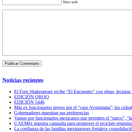
Sitio web
Noticias recientes
El Foro Shakespeare recibe “El Encuentro” con obras, lecturas
EDICIÓN QROO
EDICIÓN 5446
Más ex funcionarios presos por el “caso Ayotzinapa”; los culpab
Gobernadores muestran sus preferencias
Vamos por funcionarios mexicanos que permiten el “narco”, “
UAEMéx impulsa campaña para promover el reciclaje responsab
La confianza de las familias mexiquenses fortalece consolida