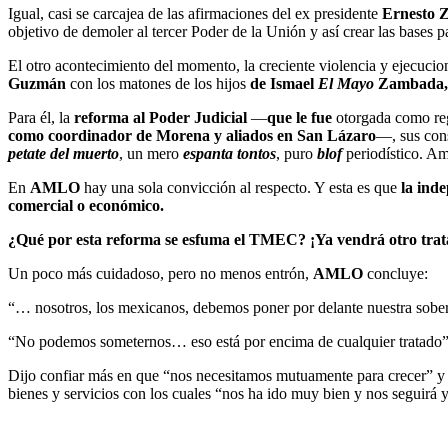
Igual, casi se carcajea de las afirmaciones del ex presidente
Ernesto Z
objetivo de demoler al tercer Poder de la Unión y así crear las bases p
El otro acontecimiento del momento, la creciente violencia y ejecucione
Guzmán
con los matones de los hijos
de Ismael
El Mayo
Zambada,
Para él, la
reforma al Poder Judicial
—
que le fue
otorgada como re
como coordinador de Morena y aliados en San Lázaro
—, sus cons
petate del muerto
, un mero
espanta tontos
, puro
blof
periodístico. Am
En
AMLO
hay una sola convicción al respecto. Y esta es que
la ind
comercial o económico.
¿Qué por esta reforma se esfuma el TMEC? ¡Ya vendrá otro trat
Un poco más cuidadoso, pero no menos entrón,
AMLO
concluye:
“… nosotros, los mexicanos, debemos poner por delante nuestra sober
“No podemos someternos… eso está por encima de cualquier tratado”, 
Dijo confiar más en que “nos necesitamos mutuamente para crecer” y
bienes y servicios con los cuales “nos ha ido muy bien y nos seguirá