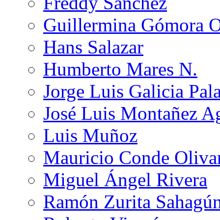
Freddy Sánchez
Guillermina Gómora 
Hans Salazar
Humberto Mares N.
Jorge Luis Galicia Pal
José Luis Montañez Ag
Luis Muñoz
Mauricio Conde Oliva
Miguel Ángel Rivera
Ramón Zurita Sahagú