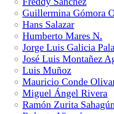
Freddy Sánchez
Guillermina Gómora 
Hans Salazar
Humberto Mares N.
Jorge Luis Galicia Pal
José Luis Montañez Ag
Luis Muñoz
Mauricio Conde Oliva
Miguel Ángel Rivera
Ramón Zurita Sahagú