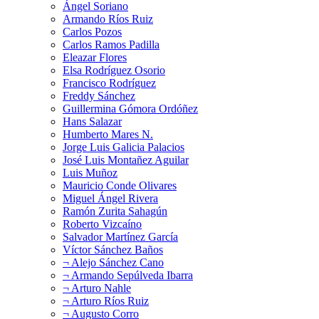
Ángel Soriano
Armando Ríos Ruiz
Carlos Pozos
Carlos Ramos Padilla
Eleazar Flores
Elsa Rodríguez Osorio
Francisco Rodríguez
Freddy Sánchez
Guillermina Gómora Ordóñez
Hans Salazar
Humberto Mares N.
Jorge Luis Galicia Palacios
José Luis Montañez Aguilar
Luis Muñoz
Mauricio Conde Olivares
Miguel Ángel Rivera
Ramón Zurita Sahagún
Roberto Vizcaíno
Salvador Martínez García
Víctor Sánchez Baños
¬ Alejo Sánchez Cano
¬ Armando Sepúlveda Ibarra
¬ Arturo Nahle
¬ Arturo Ríos Ruiz
¬ Augusto Corro