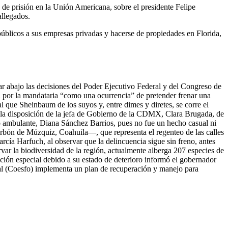
 de prisión en la Unión Americana, sobre el presidente Felipe
allegados.
públicos a sus empresas privadas y hacerse de propiedades en Florida,
r abajo las decisiones del Poder Ejecutivo Federal y del Congreso de
da por la mandataria “como una ocurrencia” de pretender frenar una
al que Sheinbaum de los suyos y, entre dimes y diretes, se corre el
da la disposición de la jefa de Gobierno de la CDMX, Clara Brugada, de
rcio ambulante, Diana Sánchez Barrios, pues no fue un hecho casual ni
carbón de Múzquiz, Coahuila—, que representa el regenteo de las calles
cía Harfuch, al observar que la delincuencia sigue sin freno, antes
r la biodiversidad de la región, actualmente alberga 207 especies de
ción especial debido a su estado de deterioro informó el gobernador
tal (Coesfo) implementa un plan de recuperación y manejo para