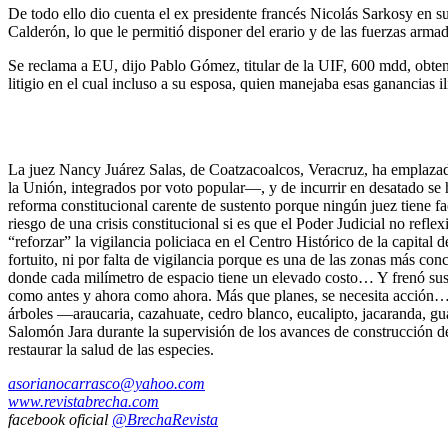
De todo ello dio cuenta el ex presidente francés Nicolás Sarkosy en s
Calderón, lo que le permitió disponer del erario y de las fuerzas armada
Se reclama a EU, dijo Pablo Gómez, titular de la UIF, 600 mdd, obteni
litigio en el cual incluso a su esposa, quien manejaba esas ganancias i
La juez Nancy Juárez Salas, de Coatzacoalcos, Veracruz, ha emplazado
la Unión, integrados por voto popular—, y de incurrir en desatado se 
reforma constitucional carente de sustento porque ningún juez tiene fac
riesgo de una crisis constitucional si es que el Poder Judicial no re
“reforzar” la vigilancia policiaca en el Centro Histórico de la capital
fortuito, ni por falta de vigilancia porque es una de las zonas más c
donde cada milímetro de espacio tiene un elevado costo… Y frenó sus v
como antes y ahora como ahora. Más que planes, se necesita acción… 
árboles —araucaria, cazahuate, cedro blanco, eucalipto, jacaranda, gu
Salomón Jara durante la supervisión de los avances de construcción d
restaurar la salud de las especies.
asorianocarrasco@yahoo.com
www.revistabrecha.com
facebook oficial
@BrechaRevista