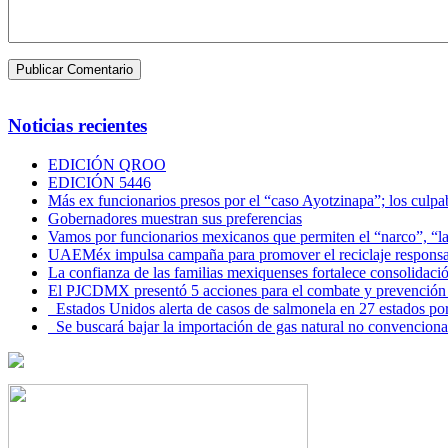
Noticias recientes
EDICIÓN QROO
EDICIÓN 5446
Más ex funcionarios presos por el “caso Ayotzinapa”; los culpab
Gobernadores muestran sus preferencias
Vamos por funcionarios mexicanos que permiten el “narco”, “
UAEMéx impulsa campaña para promover el reciclaje responsab
La confianza de las familias mexiquenses fortalece consolida
El PJCDMX presentó 5 acciones para el combate y prevención d
Estados Unidos alerta de casos de salmonela en 27 estados po
Se buscará bajar la importación de gas natural no convenciona