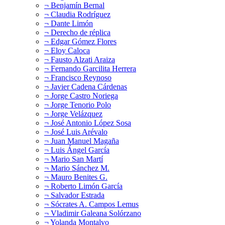
¬ Benjamín Bernal
¬ Claudia Rodríguez
¬ Dante Limón
¬ Derecho de réplica
¬ Edgar Gómez Flores
¬ Eloy Caloca
¬ Fausto Alzati Araiza
¬ Fernando Garcilita Herrera
¬ Francisco Reynoso
¬ Javier Cadena Cárdenas
¬ Jorge Castro Noriega
¬ Jorge Tenorio Polo
¬ Jorge Velázquez
¬ José Antonio López Sosa
¬ José Luis Arévalo
¬ Juan Manuel Magaña
¬ Luis Ángel García
¬ Mario San Martí
¬ Mario Sánchez M.
¬ Mauro Benites G.
¬ Roberto Limón García
¬ Salvador Estrada
¬ Sócrates A. Campos Lemus
¬ Vladimir Galeana Solórzano
¬ Yolanda Montalvo