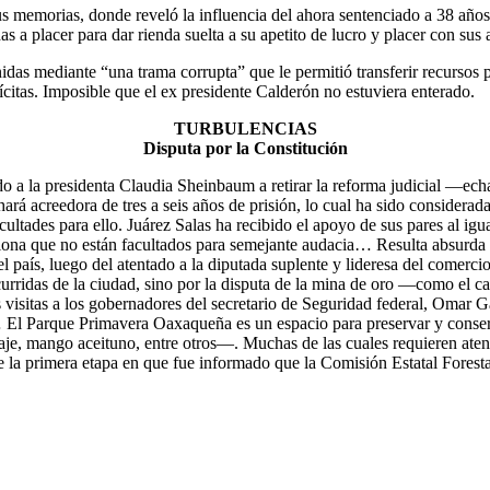
us memorias, donde reveló la influencia del ahora sentenciado a 38 años
s a placer para dar rienda suelta a su apetito de lucro y placer con sus 
das mediante “una trama corrupta” que le permitió transferir recursos 
lícitas. Imposible que el ex presidente Calderón no estuviera enterado.
TURBULENCIAS
Disputa por la Constitución
 a la presidenta Claudia Sheinbaum a retirar la reforma judicial —echa
hará acreedora de tres a seis años de prisión, lo cual ha sido considera
ultades para ello. Juárez Salas ha recibido el apoyo de sus pares al igu
flexiona que no están facultados para semejante audacia… Resulta absur
 del país, luego del atentado a la diputada suplente y lideresa del come
oncurridas de la ciudad, sino por la disputa de la mina de oro —como el 
isitas a los gobernadores del secretario de Seguridad federal, Omar Gar
El Parque Primavera Oaxaqueña es un espacio para preservar y conserva
aje, mango aceituno, entre otros—. Muchas de las cuales requieren aten
e la primera etapa en que fue informado que la Comisión Estatal Fores