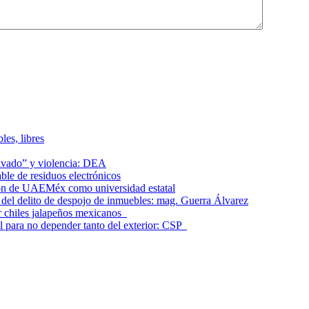
les, libres
lavado” y violencia: DEA
le de residuos electrónicos
ción de UAEMéx como universidad estatal
el delito de despojo de inmuebles: mag. Guerra Álvarez
r chiles jalapeños mexicanos
l para no depender tanto del exterior: CSP