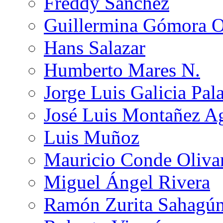
Freddy Sánchez
Guillermina Gómora 
Hans Salazar
Humberto Mares N.
Jorge Luis Galicia Pal
José Luis Montañez Ag
Luis Muñoz
Mauricio Conde Oliva
Miguel Ángel Rivera
Ramón Zurita Sahagú