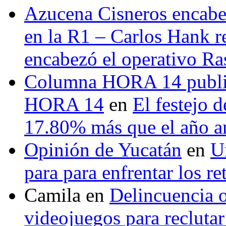
Azucena Cisneros encabez
en la R1 – Carlos Hank r
encabezó el operativo Ras
Columna HORA 14 public
HORA 14
en
El festejo 
17.80% más que el año 
Opinión de Yucatán
en
U
para para enfrentar los re
Camila
en
Delincuencia o
videojuegos para recluta