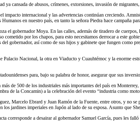
idad ya cansada de abusos, crímenes, extorsiones, invasión de migrantes
el impacto internacional y las advertencias continúan creciendo. Amnis
s Humanos en nuestro país, en tanto la señora Piedra hace campaña pa
 goza el gobernador Moya. En las calles, además de tiradero de cuerpos
uso cometido por los chapos, para esto necesitamos derrocar a este gob
s del gobernador, así como de sus hijos y gabinete que fungen como pre
 Palacio Nacional, la otra en Viaducto y Cuauhtémoc y la enorme estra
adounidenses para, bajo su palabra de honor, asegurar que sus inversio
 más de 500 de los industriales más importantes del país en Monterrey,
ombra de la Concamin) a la celebración del evento “industria como moto
guez, Marcelo Ebrard y Juan Ramón de la Fuente, entre otros, y no se 
en los jardines imperiales en Japón al lado de su esposa. Asunto que S
ucta corresponde a desairar al gobernador Samuel García, pues les falló 