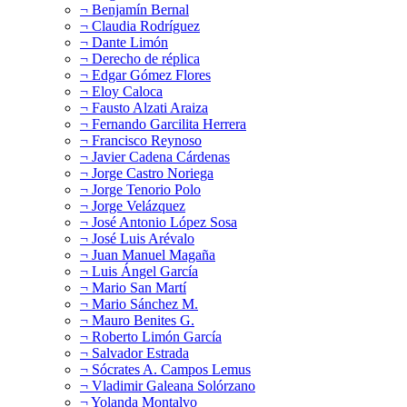
¬ Benjamín Bernal
¬ Claudia Rodríguez
¬ Dante Limón
¬ Derecho de réplica
¬ Edgar Gómez Flores
¬ Eloy Caloca
¬ Fausto Alzati Araiza
¬ Fernando Garcilita Herrera
¬ Francisco Reynoso
¬ Javier Cadena Cárdenas
¬ Jorge Castro Noriega
¬ Jorge Tenorio Polo
¬ Jorge Velázquez
¬ José Antonio López Sosa
¬ José Luis Arévalo
¬ Juan Manuel Magaña
¬ Luis Ángel García
¬ Mario San Martí
¬ Mario Sánchez M.
¬ Mauro Benites G.
¬ Roberto Limón García
¬ Salvador Estrada
¬ Sócrates A. Campos Lemus
¬ Vladimir Galeana Solórzano
¬ Yolanda Montalvo