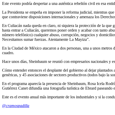
Este evento podría despertar a una auténtica rebelión civil en esa ent
La Presidenta se empeña en imponer la reforma judicial, mientras que 
que contraviene disposiciones internacionales y amenaza los Derecho
En Culiacán nada queda en claro, ni siquiera la protección de la que
hasta entrar a Culiacán, queremos poner orden y acabar con tanto ab
número telefónico) cualquier abuso, corrupción, negocios y domicilio
Necesitamos sumar fuerzas. Atentamente La Mayiza”.
En la Ciudad de México atacaron a dos personas, una a unos metros de
cuadro.
Hace unos días, Sheinbaum se reunió con empresarios nacionales y est
Cómo entender entonces el desplante del gobierno al dejar plantados a
genéricas, y 45 asociaciones de sectores productivos (todos bajo la s
En el programa aparecía la presencia de Sheinbaum, Rosa Icela Rodrí
Gutiérrez Canet difundía una fotografía turística de Ebrard paseando 
Este es el evento anual más importante de los industriales y si la cond
@cramospadilla