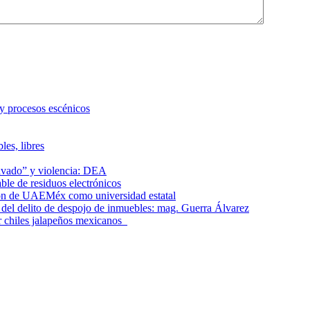
 y procesos escénicos
les, libres
lavado” y violencia: DEA
le de residuos electrónicos
ción de UAEMéx como universidad estatal
el delito de despojo de inmuebles: mag. Guerra Álvarez
r chiles jalapeños mexicanos