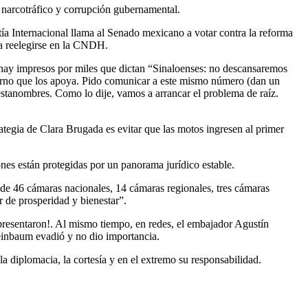
, narcotráfico y corrupción gubernamental.
tía Internacional llama al Senado mexicano a votar contra la reforma
ra reelegirse en la CNDH.
, hay impresos por miles que dictan “Sinaloenses: no descansaremos
ierno que los apoya. Pido comunicar a este mismo número (dan un
stanombres. Como lo dije, vamos a arrancar el problema de raíz.
tegia de Clara Brugada es evitar que las motos ingresen al primer
nes están protegidas por un panorama jurídico estable.
 de 46 cámaras nacionales, 14 cámaras regionales, tres cámaras
r de prosperidad y bienestar”.
presentaron!. Al mismo tiempo, en redes, el embajador Agustín
heinbaum evadió y no dio importancia.
la diplomacia, la cortesía y en el extremo su responsabilidad.