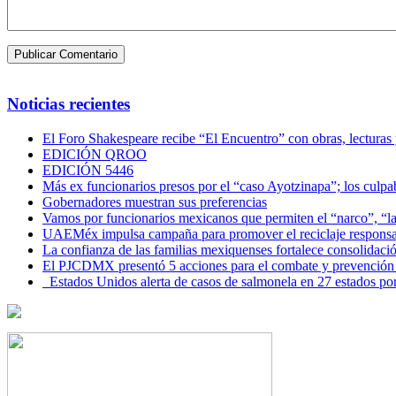
Noticias recientes
El Foro Shakespeare recibe “El Encuentro” con obras, lecturas
EDICIÓN QROO
EDICIÓN 5446
Más ex funcionarios presos por el “caso Ayotzinapa”; los culpab
Gobernadores muestran sus preferencias
Vamos por funcionarios mexicanos que permiten el “narco”, “
UAEMéx impulsa campaña para promover el reciclaje responsab
La confianza de las familias mexiquenses fortalece consolida
El PJCDMX presentó 5 acciones para el combate y prevención d
Estados Unidos alerta de casos de salmonela en 27 estados po