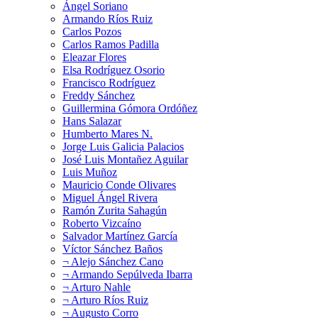
Ángel Soriano
Armando Ríos Ruiz
Carlos Pozos
Carlos Ramos Padilla
Eleazar Flores
Elsa Rodríguez Osorio
Francisco Rodríguez
Freddy Sánchez
Guillermina Gómora Ordóñez
Hans Salazar
Humberto Mares N.
Jorge Luis Galicia Palacios
José Luis Montañez Aguilar
Luis Muñoz
Mauricio Conde Olivares
Miguel Ángel Rivera
Ramón Zurita Sahagún
Roberto Vizcaíno
Salvador Martínez García
Víctor Sánchez Baños
¬ Alejo Sánchez Cano
¬ Armando Sepúlveda Ibarra
¬ Arturo Nahle
¬ Arturo Ríos Ruiz
¬ Augusto Corro