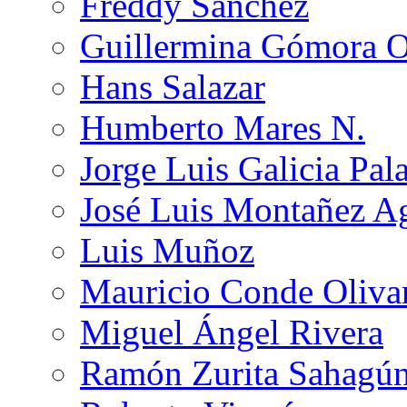
Freddy Sánchez
Guillermina Gómora 
Hans Salazar
Humberto Mares N.
Jorge Luis Galicia Pal
José Luis Montañez Ag
Luis Muñoz
Mauricio Conde Oliva
Miguel Ángel Rivera
Ramón Zurita Sahagú