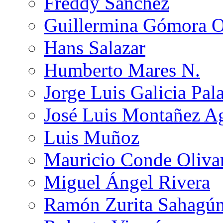
Freddy Sánchez
Guillermina Gómora 
Hans Salazar
Humberto Mares N.
Jorge Luis Galicia Pal
José Luis Montañez Ag
Luis Muñoz
Mauricio Conde Oliva
Miguel Ángel Rivera
Ramón Zurita Sahagú