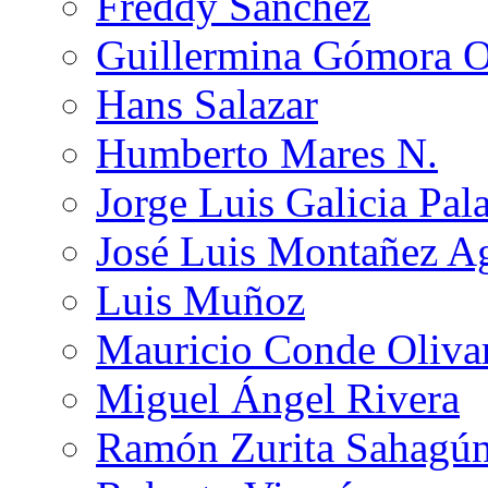
Freddy Sánchez
Guillermina Gómora 
Hans Salazar
Humberto Mares N.
Jorge Luis Galicia Pal
José Luis Montañez Ag
Luis Muñoz
Mauricio Conde Oliva
Miguel Ángel Rivera
Ramón Zurita Sahagú