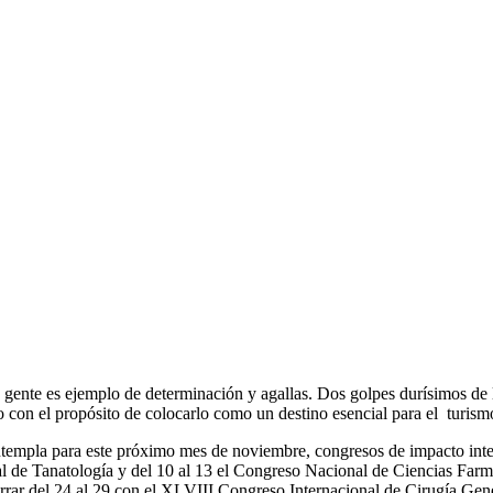
ente es ejemplo de determinación y agallas. Dos golpes durísimos de la
co con el propósito de colocarlo como un destino esencial para el turis
empla para este próximo mes de noviembre, congresos de impacto inter
al de Tanatología y del 10 al 13 el Congreso Nacional de Ciencias Farm
rrar del 24 al 29 con el XLVIII Congreso Internacional de Cirugía Gene