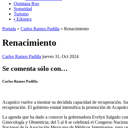
Quintana Roo
Seguridad
Turismo
• Edomex
Portada
»
Carlos Ramos Padilla
» Renacimiento
Renacimiento
Carlos Ramos Padilla
jueves 31, Oct 2024
Se comenta sólo con…
Carlos Ramos Padilla
Acapulco vuelve a mostrar su decidida capacidad de recuperación. Su g
recuperación. El gobierno estatal intensifica la promoción de Acapul
La agenda que ha dado a conocer la gobernadora Evelyn Salgado cont
Ginecología y Obstetricia; del 5 al 8 se celebrará el Congreso Nacion
Nacional de la Asociación Mexicana de Médicos Veterinarios, para ce