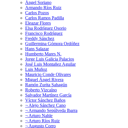
Ángel Soriano
Armando Ríos Ruiz
Carlos Pozos
Carlos Ramos Padilla
Eleazar Flores
Elsa Rodríguez Osorio
Francisco Rodríguez
Freddy Sánchez
Guillermina Gómora Ordóñez
Hans Salazar
Humberto Mares N.
Jorge Luis Galicia Palacios
José Luis Montañez Aguilar
Luis Muñoz
Mauricio Conde Olivares
Miguel Ángel Rivera
Ramón Zurita Sahagún
Roberto Vizcaíno
Salvador Martínez García
Víctor Sánchez Baños
¬ Alejo Sánchez Cano
¬ Armando Sepúlveda Ibarra
¬ Arturo Nahle
¬ Arturo Ríos Ruiz
¬ Augusto Corro