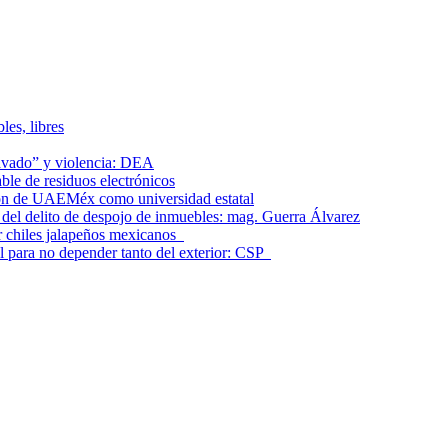
les, libres
lavado” y violencia: DEA
le de residuos electrónicos
ción de UAEMéx como universidad estatal
el delito de despojo de inmuebles: mag. Guerra Álvarez
r chiles jalapeños mexicanos
l para no depender tanto del exterior: CSP