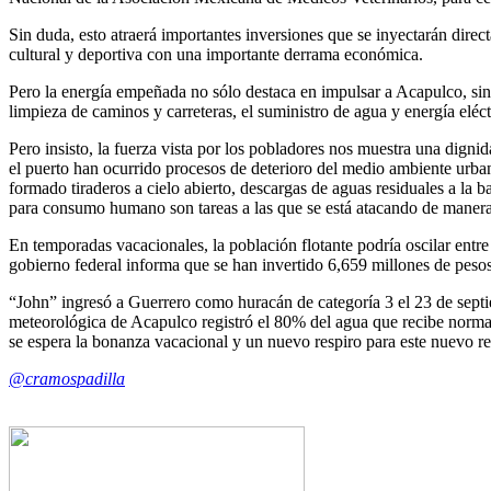
Sin duda, esto atraerá importantes inversiones que se inyectarán dire
cultural y deportiva con una importante derrama económica.
Pero la energía empeñada no sólo destaca en impulsar a Acapulco, sino 
limpieza de caminos y carreteras, el suministro de agua y energía eléct
Pero insisto, la fuerza vista por los pobladores nos muestra una dign
el puerto han ocurrido procesos de deterioro del medio ambiente urba
formado tiraderos a cielo abierto, descargas de aguas residuales a la
para consumo humano son tareas a las que se está atacando de manera 
En temporadas vacacionales, la población flotante podría oscilar entr
gobierno federal informa que se han invertido 6,659 millones de pesos e
“John” ingresó a Guerrero como huracán de categoría 3 el 23 de septie
meteorológica de Acapulco registró el 80% del agua que recibe normal
se espera la bonanza vacacional y un nuevo respiro para este nuevo r
@cramospadilla