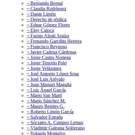
¬ Benjamín Bernal
¬ Claudia Rodríguez
¬ Dante Limón
¬ Derecho de réplica
¬ Edgar Gómez Flores
¬ Eloy Caloca
¬ Fausto Alzati Araiza
¬ Fernando Garcilita Herrera
¬ Francisco Reynoso
¬ Javier Cadena Cárdenas
¬ Jorge Castro Noriega
¬ Jorge Tenorio Polo
¬ Jorge Velázquez
¬ José Antonio López Sosa
¬ José Luis Arévalo
¬ Juan Manuel Magaña
¬ Luis Ángel García
¬ Mario San Martí
¬ Mario Sánchez M.
¬ Mauro Benites G.
¬ Roberto Limón García
¬ Salvador Estrada
¬ Sócrates A. Campos Lemus
¬ Vladimir Galeana Solórzano
¬ Yolanda Montalvo