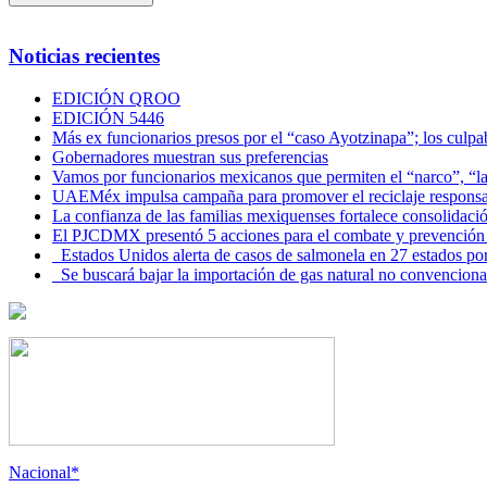
Noticias recientes
EDICIÓN QROO
EDICIÓN 5446
Más ex funcionarios presos por el “caso Ayotzinapa”; los culpab
Gobernadores muestran sus preferencias
Vamos por funcionarios mexicanos que permiten el “narco”, “
UAEMéx impulsa campaña para promover el reciclaje responsab
La confianza de las familias mexiquenses fortalece consolida
El PJCDMX presentó 5 acciones para el combate y prevención d
Estados Unidos alerta de casos de salmonela en 27 estados po
Se buscará bajar la importación de gas natural no convenciona
Nacional*