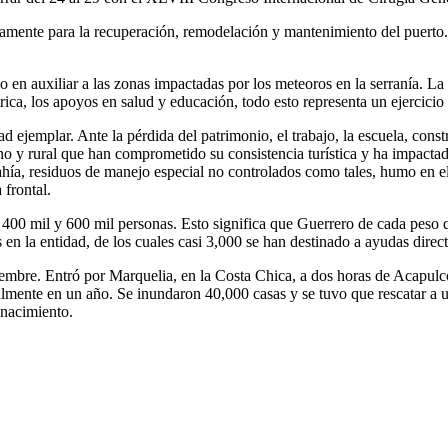
ctamente para la recuperación, remodelación y mantenimiento del puerto
en auxiliar a las zonas impactadas por los meteoros en la serranía. La re
rica, los apoyos en salud y educación, todo esto representa un ejercicio
idad ejemplar. Ante la pérdida del patrimonio, el trabajo, la escuela, c
no y rural que han comprometido su consistencia turística y ha impactad
 bahía, residuos de manejo especial no controlados como tales, humo en 
frontal.
e 400 mil y 600 mil personas. Esto significa que Guerrero de cada peso
n la entidad, de los cuales casi 3,000 se han destinado a ayudas directa
mbre. Entró por Marquelia, en la Costa Chica, a dos horas de Acapulco.
mente en un año. Se inundaron 40,000 casas y se tuvo que rescatar a un
enacimiento.