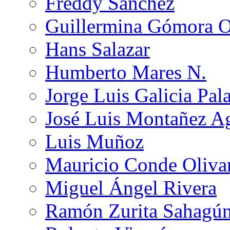
Freddy Sánchez
Guillermina Gómora 
Hans Salazar
Humberto Mares N.
Jorge Luis Galicia Pal
José Luis Montañez Ag
Luis Muñoz
Mauricio Conde Oliva
Miguel Ángel Rivera
Ramón Zurita Sahagú