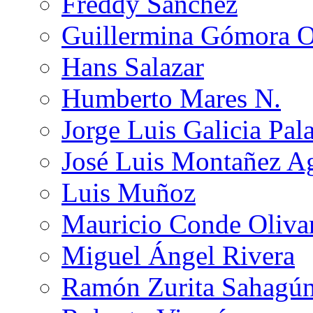
Freddy Sánchez
Guillermina Gómora 
Hans Salazar
Humberto Mares N.
Jorge Luis Galicia Pal
José Luis Montañez Ag
Luis Muñoz
Mauricio Conde Oliva
Miguel Ángel Rivera
Ramón Zurita Sahagú