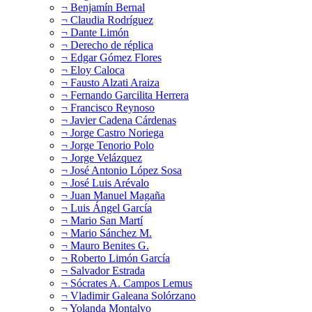
¬ Benjamín Bernal
¬ Claudia Rodríguez
¬ Dante Limón
¬ Derecho de réplica
¬ Edgar Gómez Flores
¬ Eloy Caloca
¬ Fausto Alzati Araiza
¬ Fernando Garcilita Herrera
¬ Francisco Reynoso
¬ Javier Cadena Cárdenas
¬ Jorge Castro Noriega
¬ Jorge Tenorio Polo
¬ Jorge Velázquez
¬ José Antonio López Sosa
¬ José Luis Arévalo
¬ Juan Manuel Magaña
¬ Luis Ángel García
¬ Mario San Martí
¬ Mario Sánchez M.
¬ Mauro Benites G.
¬ Roberto Limón García
¬ Salvador Estrada
¬ Sócrates A. Campos Lemus
¬ Vladimir Galeana Solórzano
¬ Yolanda Montalvo