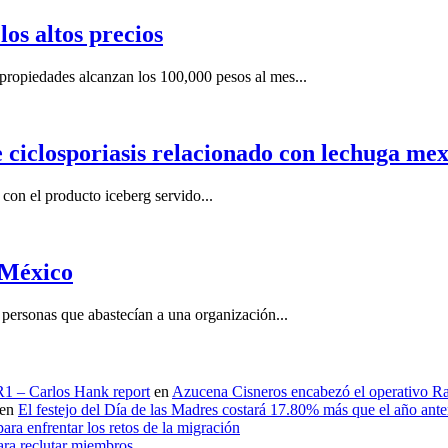
os altos precios
ropiedades alcanzan los 100,000 pesos al mes...
e ciclosporiasis relacionado con lechuga me
on el producto iceberg servido...
 México
ersonas que abastecían a una organización...
 R1 – Carlos Hank report
en
Azucena Cisneros encabezó el operativo Ras
en
El festejo del Día de las Madres costará 17.80% más que el año an
ara enfrentar los retos de la migración
ara reclutar miembros