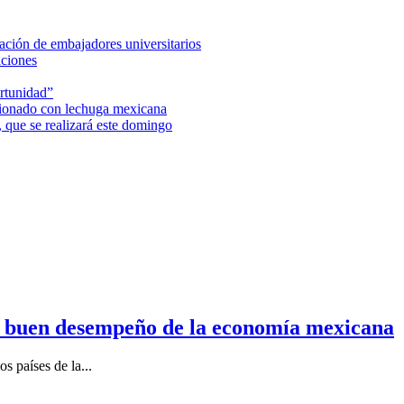
ción de embajadores universitarios
aciones
rtunidad”
acionado con lechuga mexicana
 que se realizará este domingo
n buen desempeño de la economía mexicana
s países de la...