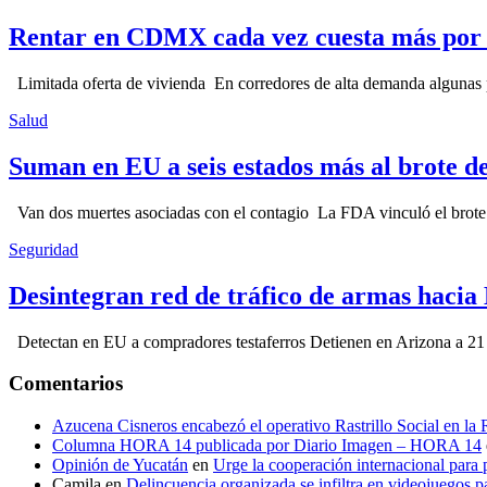
Rentar en CDMX cada vez cuesta más por l
Limitada oferta de vivienda En corredores de alta demanda algunas p
Salud
Suman en EU a seis estados más al brote d
Van dos muertes asociadas con el contagio La FDA vinculó el brote c
Seguridad
Desintegran red de tráfico de armas hacia
Detectan en EU a compradores testaferros Detienen en Arizona a 21 p
Comentarios
Azucena Cisneros encabezó el operativo Rastrillo Social en la
Columna HORA 14 publicada por Diario Imagen – HORA 14
Opinión de Yucatán
en
Urge la cooperación internacional para p
Camila
en
Delincuencia organizada se infiltra en videojuegos p