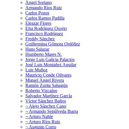
Ángel Soriano
Armando Ríos Ruiz
Carlos Pozos
Carlos Ramos Padilla
Eleazar Flores
Elsa Rodríguez Osorio
Francisco Rodríguez
Freddy Sánchez
Guillermina Gómora Ordóñez
Hans Salazar
Humberto Mares N.
Jorge Luis Galicia Palacios
José Luis Montañez Aguilar
Luis Muñoz
Mauricio Conde Olivares
Miguel Ángel Rivera
Ramón Zurita Sahagún
Roberto Vizcaíno
Salvador Martínez García
Víctor Sánchez Baños
¬ Alejo Sánchez Cano
¬ Armando Sepúlveda Ibarra
¬ Arturo Nahle
¬ Arturo Ríos Ruiz
¬ Augusto Corro