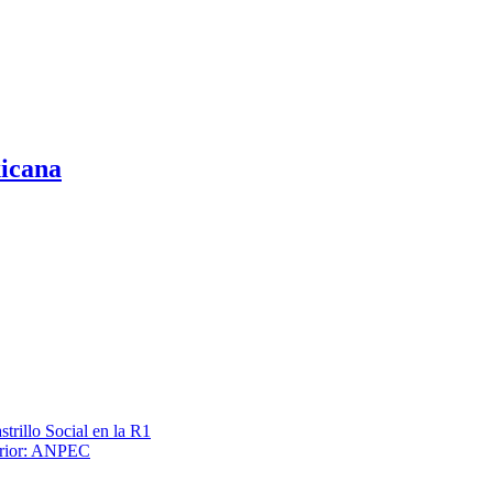
xicana
trillo Social en la R1
terior: ANPEC