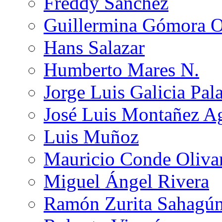
Freddy Sánchez
Guillermina Gómora 
Hans Salazar
Humberto Mares N.
Jorge Luis Galicia Pal
José Luis Montañez Ag
Luis Muñoz
Mauricio Conde Oliva
Miguel Ángel Rivera
Ramón Zurita Sahagú