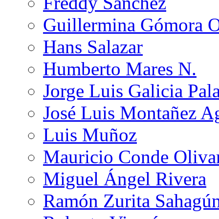
Freddy Sánchez
Guillermina Gómora 
Hans Salazar
Humberto Mares N.
Jorge Luis Galicia Pal
José Luis Montañez Ag
Luis Muñoz
Mauricio Conde Oliva
Miguel Ángel Rivera
Ramón Zurita Sahagú