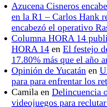
Azucena Cisneros encabez
en la R1 – Carlos Hank r
encabezó el operativo Ras
Columna HORA 14 public
HORA 14
en
El festejo 
17.80% más que el año 
Opinión de Yucatán
en
U
para para enfrentar los re
Camila
en
Delincuencia o
videojuegos para recluta