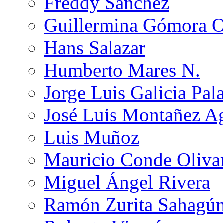
Freddy Sánchez
Guillermina Gómora 
Hans Salazar
Humberto Mares N.
Jorge Luis Galicia Pal
José Luis Montañez Ag
Luis Muñoz
Mauricio Conde Oliva
Miguel Ángel Rivera
Ramón Zurita Sahagú