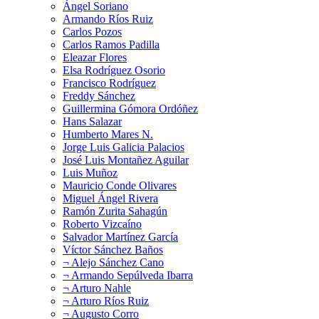
Ángel Soriano
Armando Ríos Ruiz
Carlos Pozos
Carlos Ramos Padilla
Eleazar Flores
Elsa Rodríguez Osorio
Francisco Rodríguez
Freddy Sánchez
Guillermina Gómora Ordóñez
Hans Salazar
Humberto Mares N.
Jorge Luis Galicia Palacios
José Luis Montañez Aguilar
Luis Muñoz
Mauricio Conde Olivares
Miguel Ángel Rivera
Ramón Zurita Sahagún
Roberto Vizcaíno
Salvador Martínez García
Víctor Sánchez Baños
¬ Alejo Sánchez Cano
¬ Armando Sepúlveda Ibarra
¬ Arturo Nahle
¬ Arturo Ríos Ruiz
¬ Augusto Corro