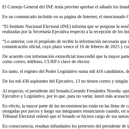
El Consejo General del INE tenía previsto aprobar el sábado los listado
En un comunicado incluido en su página de Internet, el mencionado 
“El Instituto Nacional Electoral (INE) informa que se pospone la sesió
realizadas por la Secretaría Ejecutiva respecto a la recepción de los 
“Lo anterior, con el propósito de recibir la información necesaria que 
comunicación oficial, cuyo plazo vence el 16 de febrero de 2025 y co
De acuerdo con información extraoficial trascendió que la mayor parte d
como correo, teléfono, CURP o clave de elector.
En tanto, el registro del Poder Legislativo suma mil 416 candidatos, d
De los mil 430 aspirantes del Ejecutivo, 13 no tienen correo y ningún
Al respecto, el presidente del Senado,Gerardo Fernández Noroña -quie
Ejecutivo y Legislativo, por lo que, para no variar, lanzó más acusacio
En efecto, la mayor parte de las inconsistencias están en las listas d
otorgadas por jueces y luego sus integrantes renunciaron cuando, en un
Tribunal Electoral ordenó que el Senado se hiciera cargo de sus tareas
En consecuencia, resultan infundados los pretextos del presidente de l