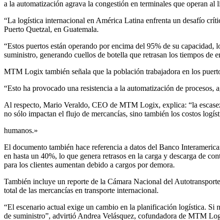
a la automatización agrava la congestión en terminales que operan al l
“La logística internacional en América Latina enfrenta un desafío cr
Puerto Quetzal, en Guatemala.
“Estos puertos están operando por encima del 95% de su capacidad, lo
suministro, generando cuellos de botella que retrasan los tiempos de e
MTM Logix también señala que la población trabajadora en los puerto
“Esto ha provocado una resistencia a la automatización de procesos, a
Al respecto, Mario Veraldo, CEO de MTM Logix, explica: “la escasez d
no sólo impactan el flujo de mercancías, sino también los costos logíst
humanos.»
El documento también hace referencia a datos del Banco Interamerican
en hasta un 40%, lo que genera retrasos en la carga y descarga de conte
para los clientes aumentan debido a cargos por demora.
También incluye un reporte de la Cámara Nacional del Autotransporte 
total de las mercancías en transporte internacional.
“El escenario actual exige un cambio en la planificación logística. Si
de suministro”, advirtió Andrea Velásquez, cofundadora de MTM Logix,