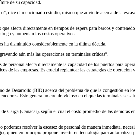
ímite de su capacidad.
ítico”, dice el mencionado estudio, mismo que advierte acerca de la es
 que afecta directamente en tiempos de espera para barcos y contenedo
ntrega y aumentan los costos operativos.
s ha disminuido considerablemente en la última década.
gravando aún más las operaciones en terminales críticas”.
e personal afecta directamente la capacidad de los puertos para opera
icos de las empresas. Es crucial replantear las estrategias de operación 
o de Desarrollo (BID) acerca del problema de que la congestión en los
nedores. Esto genera un círculo vicioso en el que las terminales se satur
de Carga (Canacar), según el cual el costo promedio de las demoras en 
 no podemos resolver la escasez de personal de manera inmediata, necesit
 quien en principio propone invertir en tecnología para automatizar p