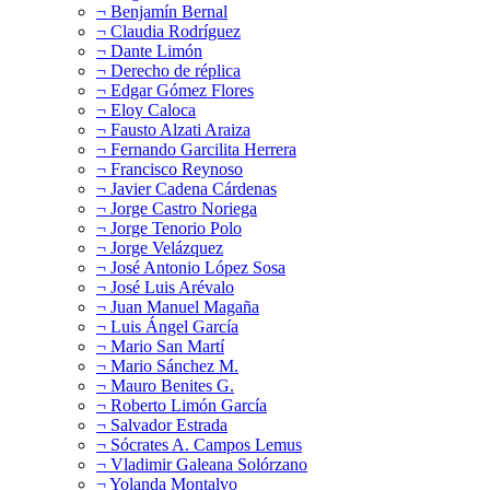
¬ Benjamín Bernal
¬ Claudia Rodríguez
¬ Dante Limón
¬ Derecho de réplica
¬ Edgar Gómez Flores
¬ Eloy Caloca
¬ Fausto Alzati Araiza
¬ Fernando Garcilita Herrera
¬ Francisco Reynoso
¬ Javier Cadena Cárdenas
¬ Jorge Castro Noriega
¬ Jorge Tenorio Polo
¬ Jorge Velázquez
¬ José Antonio López Sosa
¬ José Luis Arévalo
¬ Juan Manuel Magaña
¬ Luis Ángel García
¬ Mario San Martí
¬ Mario Sánchez M.
¬ Mauro Benites G.
¬ Roberto Limón García
¬ Salvador Estrada
¬ Sócrates A. Campos Lemus
¬ Vladimir Galeana Solórzano
¬ Yolanda Montalvo