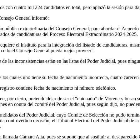
s con cuatro mil 224 candidatos en total, pero aplazó la sesión para dar
Consejo General informó:
n pública extraordinaria del Consejo General, para abordar el Acuerdo p
listados de candidaturas del Proceso Electoral Extraordinario 2024-2025.
requiere el Instituto para la integración del listado de candidaturas, mi
n ello el Consejo General pueda mejor proveer”.
e las inconsistencias están en las listas del Poder Judicial, pues ningu
e los cuales uno tiene su fecha de nacimiento incorrecta, cuatro carecen
 registro contiene fecha de nacimiento ni número telefónico.
n, por cierto, pretende dejar de ser el “entenado” de Morena y busca s
nes en contra del comité del Poder Judicial, pues según dijo, no pueden 
e candidatos del Poder Judicial, cuyo Comité de Selección no pudo termi
a controvertida decisión, el Tribunal Electoral del Poder Judicial de l
.
a llamada Cámara Alta, pues se supone que al sustituir al desaparecido 