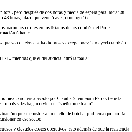
 total, pero después de dos horas y media de espera para iniciar su
 dio 48 horas, plazo que venció ayer, domingo 16.
sanaron los errores en los listados de los comités del Poder
ormación faltante.
os que son culebras, salvo honrosas excepciones; la mayoría también
NE, mientras que el del Judicial “tiró la toalla”.
ierno mexicano, encabezado por Claudia Sheinbaum Pardo, tiene la
stro país y les hagan olvidar el “sueño americano”.
ituación que se considera un cuello de botella, problema que podría
rsionar en ese sector.
asos y elevados costos operativos, esto además de que la resistencia