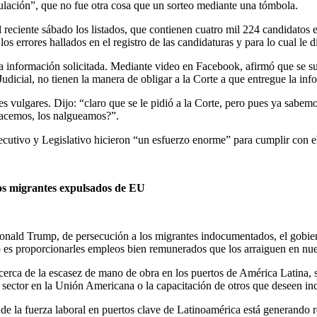
lación”, que no fue otra cosa que un sorteo mediante una tómbola.
eciente sábado los listados, que contienen cuatro mil 224 candidatos en
los errores hallados en el registro de las candidaturas y para lo cual le
 información solicitada. Mediante video en Facebook, afirmó que se sub
Judicial, no tienen la manera de obligar a la Corte a que entregue la inf
 vulgares. Dijo: “claro que se le pidió a la Corte, pero pues ya sabem
 hacemos, los nalgueamos?”.
utivo y Legislativo hicieron “un esfuerzo enorme” para cumplir con el I
os migrantes expulsados de EU
 Donald Trump, de persecución a los migrantes indocumentados, el gob
o es proporcionarles empleos bien remunerados que los arraiguen en nue
erca de la escasez de mano de obra en los puertos de América Latina, s
sector en la Unión Americana o la capacitación de otros que deseen incu
a fuerza laboral en puertos clave de Latinoamérica está generando retr