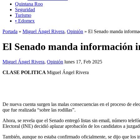
Quintana Roo
Seguridad
Turismo
• Edomex
Portada
»
Miguel Ángel Rivera
,
Opinión
» El Senado manda informaci
El Senado manda información in
Miguel Ángel Rivera
,
Opinión
lunes 17, Feb 2025
CLASE POLITICA
Miguel Ángel Rivera
De nueva cuenta surgen las malas consecuencias en el proceso de elec
que fue realizada “sobre las rodillas”.
Ahora, se revela que el Senado entregó listas sin email, número telefó
Electoral (INE) decidió aplazar aprobación de los candidatos a juzgad
También, aunque no estaba confirmado oficialmente, se dijo que los in