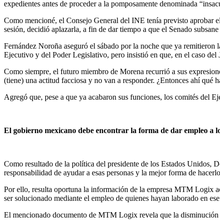
expedientes antes de proceder a la pomposamente denominada “insacu
Como mencioné, el Consejo General del INE tenía previsto aprobar el r
sesión, decidió aplazarla, a fin de dar tiempo a que el Senado subsane 
Fernández Noroña aseguró el sábado por la noche que ya remitieron la
Ejecutivo y del Poder Legislativo, pero insistió en que, en el caso del 
Como siempre, el futuro miembro de Morena recurrió a sus expresiones
(tiene) una actitud facciosa y no van a responder. ¿Entonces ahí qué
Agregó que, pese a que ya acabaron sus funciones, los comités del Ejec
El gobierno mexicano debe encontrar la forma de dar empleo a l
Como resultado de la política del presidente de los Estados Unidos,
responsabilidad de ayudar a esas personas y la mejor forma de hacerl
Por ello, resulta oportuna la información de la empresa MTM Logix ac
ser solucionado mediante el empleo de quienes hayan laborado en ese 
El mencionado documento de MTM Logix revela que la disminución de l