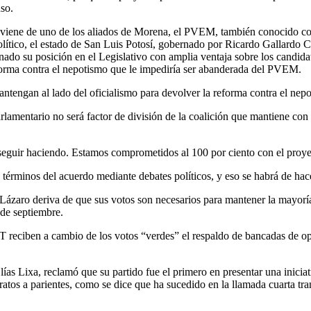
so.
 viene de uno de los aliados de Morena, el PVEM, también conocido como 
 político, el estado de San Luis Potosí, gobernado por Ricardo Gallardo
o su posición en el Legislativo con amplia ventaja sobre los candidato
eforma contra el nepotismo que le impediría ser abanderada del PVEM.
antengan al lado del oficialismo para devolver la reforma contra el nep
mentario no será factor de división de la coalición que mantiene con 
 seguir haciendo. Estamos comprometidos al 100 por ciento con el proy
 términos del acuerdo mediante debates políticos, y eso se habrá de ha
ázaro deriva de que sus votos son necesarios para mantener la mayoría 
 de septiembre.
 PT reciben a cambio de los votos “verdes” el respaldo de bancadas de o
ías Lixa, reclamó que su partido fue el primero en presentar una iniciat
ratos a parientes, como se dice que ha sucedido en la llamada cuarta tra