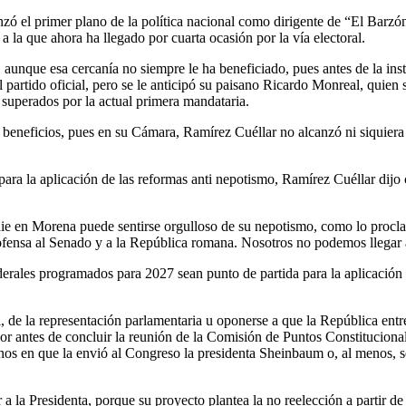
nzó el primer plano de la política nacional como dirigente de “El Barz
a la que ahora ha llegado por cuarta ocasión por la vía electoral.
aunque esa cercanía no siempre le ha beneficiado, pues antes de la ins
el partido oficial, pero se le anticipó su paisano Ricardo Monreal, qui
 superados por la actual primera mandataria.
o beneficios, pues en su Cámara, Ramírez Cuéllar no alcanzó ni siquier
 para la aplicación de las reformas anti nepotismo, Ramírez Cuéllar dijo
e en Morena puede sentirse orgulloso de su nepotismo, como lo proclam
 ofensa al Senado y a la República romana. Nosotros no podemos llegar 
derales programados para 2027 sean punto de partida para la aplicació
l, de la representación parlamentaria u oponerse a que la República ent
dor antes de concluir la reunión de la Comisión de Puntos Constituciona
inos en que la envió al Congreso la presidenta Sheinbaum o, al menos, 
 la Presidenta, porque su proyecto plantea la no reelección a partir de