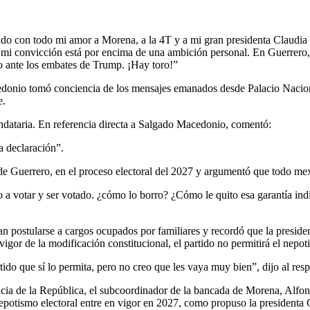
aldo con todo mi amor a Morena, a la 4T y a mi gran presidenta Claudi
i convicción está por encima de una ambición personal. En Guerrero, la
do ante los embates de Trump. ¡Hay toro!”
edonio tomó conciencia de los mensajes emanados desde Palacio Nacio
e.
andataria. En referencia directa a Salgado Macedonio, comentó:
a declaración”.
de Guerrero, en el proceso electoral del 2027 y argumentó que todo mex
 a votar y ser votado. ¿cómo lo borro? ¿Cómo le quito esa garantía ind
ostularse a cargos ocupados por familiares y recordó que la presidenta
 vigor de la modificación constitucional, el partido no permitirá el nepo
ido que sí lo permita, pero no creo que les vaya muy bien”, dijo al resp
idencia de la República, el subcoordinador de la bancada de Morena, Alfo
 nepotismo electoral entre en vigor en 2027, como propuso la president