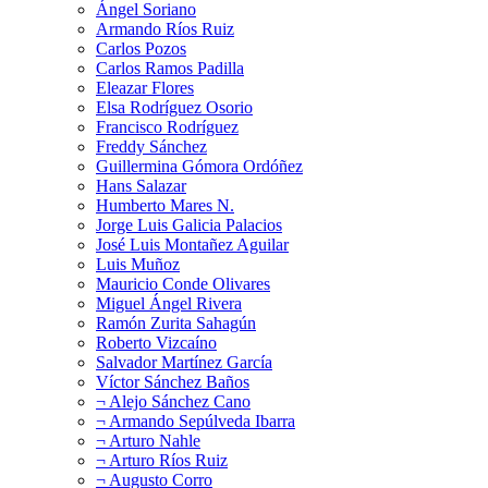
Ángel Soriano
Armando Ríos Ruiz
Carlos Pozos
Carlos Ramos Padilla
Eleazar Flores
Elsa Rodríguez Osorio
Francisco Rodríguez
Freddy Sánchez
Guillermina Gómora Ordóñez
Hans Salazar
Humberto Mares N.
Jorge Luis Galicia Palacios
José Luis Montañez Aguilar
Luis Muñoz
Mauricio Conde Olivares
Miguel Ángel Rivera
Ramón Zurita Sahagún
Roberto Vizcaíno
Salvador Martínez García
Víctor Sánchez Baños
¬ Alejo Sánchez Cano
¬ Armando Sepúlveda Ibarra
¬ Arturo Nahle
¬ Arturo Ríos Ruiz
¬ Augusto Corro