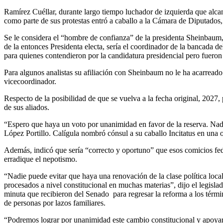
Ramírez Cuéllar, durante largo tiempo luchador de izquierda que alca
como parte de sus protestas entró a caballo a la Cámara de Diputados, 
Se le considera el “hombre de confianza” de la presidenta Sheinbaum, 
de la entonces Presidenta electa, sería el coordinador de la bancada d
para quienes contendieron por la candidatura presidencial pero fueron
Para algunos analistas su afiliación con Sheinbaum no le ha acarread
vicecoordinador.
Respecto de la posibilidad de que se vuelva a la fecha original, 2027,
de sus aliados.
“Espero que haya un voto por unanimidad en favor de la reserva. Nadi
López Portillo. Calígula nombró cónsul a su caballo Incitatus en una
Además, indicó que sería “correcto y oportuno” que esos comicios fe
erradique el nepotismo.
“Nadie puede evitar que haya una renovación de la clase política loca
procesados a nivel constitucional en muchas materias”, dijo el legisla
minuta que recibieron del Senado para regresar la reforma a los térm
de personas por lazos familiares.
“Podremos lograr por unanimidad este cambio constitucional y apoyar a