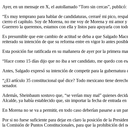
Ayer, en un mensaje en X, el autollamado “Toro sin cercas”, publicó:
“Es muy temprano para hablar de candidaturas, cerraré mi pico, resp
cierro el capítulo. Soy de Morena, no me voy de Morena y mi amor y m
Guerrero la queremos, estamos con ella y listos para apoyarla con to
Es presumible que este cambio de actitud se deba a que Salgado Mac
reiterado su intención de que su reforma entre en vigor lo antes posibl
Esta posición fue ratificada en su mañanera de ayer por la primera m
“Hace como 15 días dijo que no iba a ser candidato, me quedo con es
Antes, Salgado expresó su intención de competir para la gubernatura 
“¿El artículo 35 constitucional qué dice? Todo mexicano tiene derecho
senador.
Además, Sheinbaum sostuvo que, “se verían muy mal” quienes decidan p
Alcalde, ya había establecido que, sin importar la fecha de entrada en
En Morena no se va a permitir, en todo caso deberían pasarse a un part
Por si no fuese suficiente para dejar en claro la posición de la Pres
la Comisión de Puntos Constitucionales, para que la prohibición del