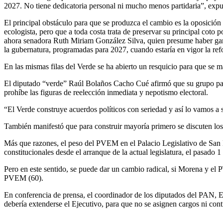
2027. No tiene dedicatoria personal ni mucho menos partidaria”, expu
El principal obstáculo para que se produzca el cambio es la oposición
ecologista, pero que a toda costa trata de preservar su principal coto
ahora senadora Ruth Miriam González Silva, quien presume haber ganad
la gubernatura, programadas para 2027, cuando estaría en vigor la r
En las mismas filas del Verde se ha abierto un resquicio para que se m
El diputado “verde” Raúl Bolaños Cacho Cué afirmó que su grupo parla
prohíbe las figuras de reelección inmediata y nepotismo electoral.
“El Verde construye acuerdos políticos con seriedad y así lo vamos a
También manifestó que para construir mayoría primero se discuten los
Más que razones, el peso del PVEM en el Palacio Legislativo de San L
constitucionales desde el arranque de la actual legislatura, el pasado 1
Pero en este sentido, se puede dar un cambio radical, si Morena y el
PVEM (60).
En conferencia de prensa, el coordinador de los diputados del PAN, El
debería extenderse el Ejecutivo, para que no se asignen cargos ni cont