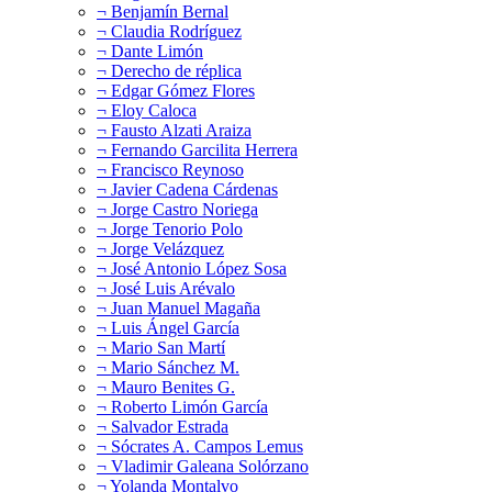
¬ Benjamín Bernal
¬ Claudia Rodríguez
¬ Dante Limón
¬ Derecho de réplica
¬ Edgar Gómez Flores
¬ Eloy Caloca
¬ Fausto Alzati Araiza
¬ Fernando Garcilita Herrera
¬ Francisco Reynoso
¬ Javier Cadena Cárdenas
¬ Jorge Castro Noriega
¬ Jorge Tenorio Polo
¬ Jorge Velázquez
¬ José Antonio López Sosa
¬ José Luis Arévalo
¬ Juan Manuel Magaña
¬ Luis Ángel García
¬ Mario San Martí
¬ Mario Sánchez M.
¬ Mauro Benites G.
¬ Roberto Limón García
¬ Salvador Estrada
¬ Sócrates A. Campos Lemus
¬ Vladimir Galeana Solórzano
¬ Yolanda Montalvo