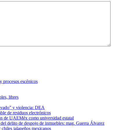
 y procesos escénicos
les, libres
lavado” y violencia: DEA
le de residuos electrónicos
ción de UAEMéx como universidad estatal
el delito de despojo de inmuebles: mag. Guerra Álvarez
r chiles jalapeños mexicanos