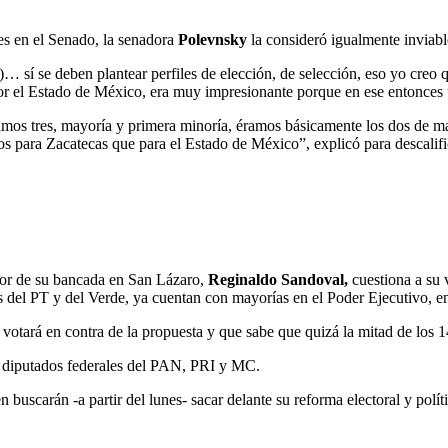
es en el Senado, la senadora
Polevnsky
la consideró igualmente inviabl
)… sí se deben plantear perfiles de elección, de selección, eso yo creo 
r el Estado de México, era muy impresionante porque en ese entonces te
os tres, mayoría y primera minoría, éramos básicamente los dos de mayo
 para Zacatecas que para el Estado de México”, explicó para descalifica
dor de su bancada en San Lázaro,
Reginaldo Sandoval,
cuestiona a su 
dos del PT y del Verde, ya cuentan con mayorías en el Poder Ejecutivo, e
votará en contra de la propuesta y que sabe que quizá la mitad de los 
y diputados federales del PAN, PRI y MC.
buscarán -a partir del lunes- sacar delante su reforma electoral y políti