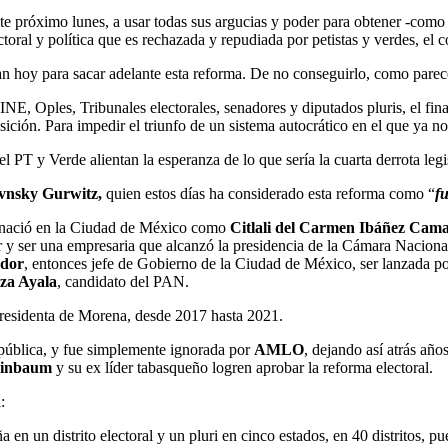
te próximo lunes, a usar todas sus argucias y poder para obtener -como s
oral y política que es rechazada y repudiada por petistas y verdes, el c
an hoy para sacar adelante esta reforma. De no conseguirlo, como parece o
NE, Oples, Tribunales electorales, senadores y diputados pluris, el fin
sición. Para impedir el triunfo de un sistema autocrático en el que ya 
 PT y Verde alientan la esperanza de lo que sería la cuarta derrota legi
evnsky Gurwitz,
quien estos días ha considerado esta reforma como “
fu
nació en la Ciudad de México como
Citlali del Carmen Ibáñez Cam
r y ser una empresaria que alcanzó la presidencia de la Cámara Nacional 
dor
, entonces jefe de Gobierno de la Ciudad de México, ser lanzada 
a Ayala
, candidato del PAN.
presidenta de Morena, desde 2017 hasta 2021.
epública, y fue simplemente ignorada por
AMLO
, dejando así atrás año
einbaum
y su ex líder tabasqueño logren aprobar la reforma electoral.
:
 un distrito electoral y un pluri en cinco estados, en 40 distritos, pue