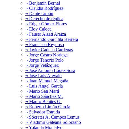
¬ Benjamín Bernal
¬ Claudia Rodríguez
¬ Dante Limón
¬ Derecho de réplica
¬ Edgar Gómez Flores
¬ Eloy Caloca
¬ Fausto Alzati Araiza
¬ Fernando Garcilita Herrera
¬ Francisco Reynoso
¬ Javier Cadena Cárdenas
¬ Jorge Castro Noriega
¬ Jorge Tenorio Polo
¬ Jorge Velázquez
¬ José Antonio López Sosa
¬ José Luis Arévalo
¬ Juan Manuel Magaña
¬ Luis Ángel García
¬ Mario San Martí
¬ Mario Sánchez M.
¬ Mauro Benites G.
¬ Roberto Limón García
¬ Salvador Estrada
¬ Sócrates A. Campos Lemus
¬ Vladimir Galeana Solórzano
¬ Yolanda Montalvo