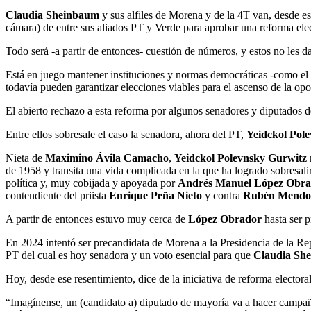
Claudia Sheinbaum
y sus alfiles de Morena y de la 4T van, desde es
cámara) de entre sus aliados PT y Verde para aprobar una reforma elect
Todo será -a partir de entonces- cuestión de números, y estos no les d
Está en juego mantener instituciones y normas democráticas -como el I
todavía pueden garantizar elecciones viables para el ascenso de la opo
El abierto rechazo a esta reforma por algunos senadores y diputados del
Entre ellos sobresale el caso la senadora, ahora del PT,
Yeidckol Pol
Nieta de
Maximino Ávila Camacho
,
Yeidckol Polevnsky Gurwitz
de 1958 y transita una vida complicada en la que ha logrado sobresali
política y, muy cobijada y apoyada por
Andrés Manuel López Obra
contendiente del priista
Enrique Peña Nieto
y contra
Rubén Mendoz
A partir de entonces estuvo muy cerca de
López Obrador
hasta ser 
En 2024 intentó ser precandidata de Morena a la Presidencia de la R
PT del cual es hoy senadora y un voto esencial para que
Claudia Sh
Hoy, desde ese resentimiento, dice de la iniciativa de reforma electoral
“Imagínense, un (candidato a) diputado de mayoría va a hacer campaña en