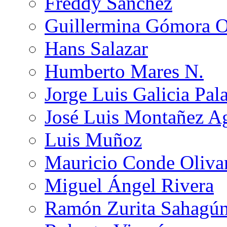
Freddy Sánchez
Guillermina Gómora 
Hans Salazar
Humberto Mares N.
Jorge Luis Galicia Pal
José Luis Montañez Ag
Luis Muñoz
Mauricio Conde Oliva
Miguel Ángel Rivera
Ramón Zurita Sahagú