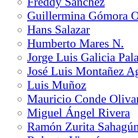
Freddy Sánchez
Guillermina Gómora 
Hans Salazar
Humberto Mares N.
Jorge Luis Galicia Pal
José Luis Montañez Ag
Luis Muñoz
Mauricio Conde Oliva
Miguel Ángel Rivera
Ramón Zurita Sahagú