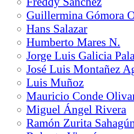
Freddy Sánchez
Guillermina Gómora 
Hans Salazar
Humberto Mares N.
Jorge Luis Galicia Pal
José Luis Montañez Ag
Luis Muñoz
Mauricio Conde Oliva
Miguel Ángel Rivera
Ramón Zurita Sahagú