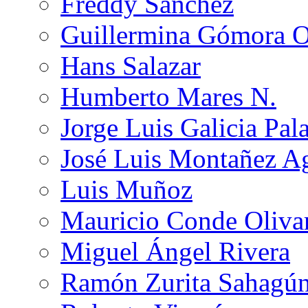
Freddy Sánchez
Guillermina Gómora 
Hans Salazar
Humberto Mares N.
Jorge Luis Galicia Pal
José Luis Montañez Ag
Luis Muñoz
Mauricio Conde Oliva
Miguel Ángel Rivera
Ramón Zurita Sahagú