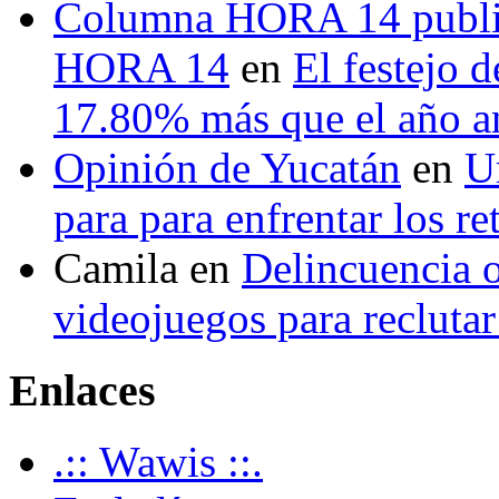
Columna HORA 14 public
HORA 14
en
El festejo 
17.80% más que el año 
Opinión de Yucatán
en
U
para para enfrentar los re
Camila
en
Delincuencia o
videojuegos para recluta
Enlaces
.:: Wawis ::.