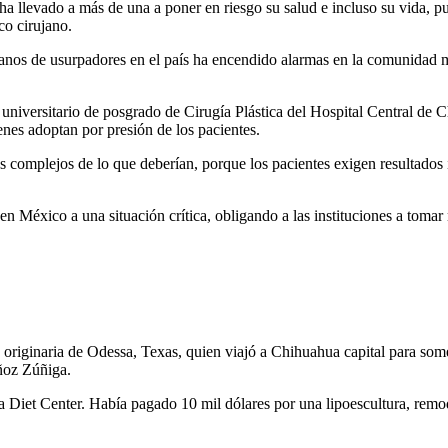
ha llevado a más de una a poner en riesgo su salud e incluso su vida, p
co cirujano.
anos de usurpadores en el país ha encendido alarmas en la comunidad mé
universitario de posgrado de Cirugía Plástica del Hospital Central de 
venes adoptan por presión de los pacientes.
complejos de lo que deberían, porque los pacientes exigen resultados i
en México a una situación crítica, obligando a las instituciones a tomar
riginaria de Odessa, Texas, quien viajó a Chihuahua capital para somete
ñoz Zúñiga.
ica Diet Center. Había pagado 10 mil dólares por una lipoescultura, rem