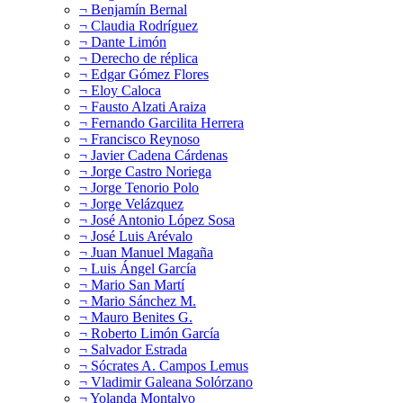
¬ Benjamín Bernal
¬ Claudia Rodríguez
¬ Dante Limón
¬ Derecho de réplica
¬ Edgar Gómez Flores
¬ Eloy Caloca
¬ Fausto Alzati Araiza
¬ Fernando Garcilita Herrera
¬ Francisco Reynoso
¬ Javier Cadena Cárdenas
¬ Jorge Castro Noriega
¬ Jorge Tenorio Polo
¬ Jorge Velázquez
¬ José Antonio López Sosa
¬ José Luis Arévalo
¬ Juan Manuel Magaña
¬ Luis Ángel García
¬ Mario San Martí
¬ Mario Sánchez M.
¬ Mauro Benites G.
¬ Roberto Limón García
¬ Salvador Estrada
¬ Sócrates A. Campos Lemus
¬ Vladimir Galeana Solórzano
¬ Yolanda Montalvo