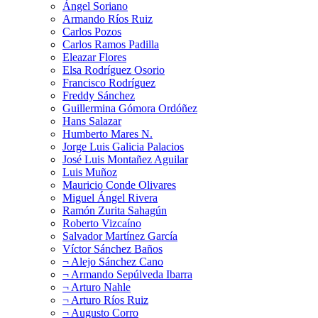
Ángel Soriano
Armando Ríos Ruiz
Carlos Pozos
Carlos Ramos Padilla
Eleazar Flores
Elsa Rodríguez Osorio
Francisco Rodríguez
Freddy Sánchez
Guillermina Gómora Ordóñez
Hans Salazar
Humberto Mares N.
Jorge Luis Galicia Palacios
José Luis Montañez Aguilar
Luis Muñoz
Mauricio Conde Olivares
Miguel Ángel Rivera
Ramón Zurita Sahagún
Roberto Vizcaíno
Salvador Martínez García
Víctor Sánchez Baños
¬ Alejo Sánchez Cano
¬ Armando Sepúlveda Ibarra
¬ Arturo Nahle
¬ Arturo Ríos Ruiz
¬ Augusto Corro