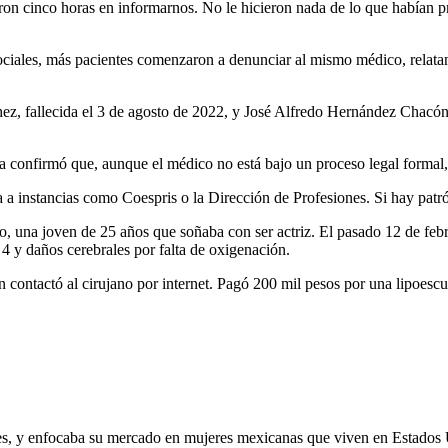
ron cinco horas en informarnos. No le hicieron nada de lo que habían p
sociales, más pacientes comenzaron a denunciar al mismo médico, relatan
hez, fallecida el 3 de agosto de 2022, y José Alfredo Hernández Chacón
confirmó que, aunque el médico no está bajo un proceso legal formal, h
a instancias como Coespris o la Dirección de Profesiones. Si hay patrón
, una joven de 25 años que soñaba con ser actriz. El pasado 12 de feb
4 y daños cerebrales por falta de oxigenación.
 contactó al cirujano por internet. Pagó 200 mil pesos por una lipoesc
es, y enfocaba su mercado en mujeres mexicanas que viven en Estados U