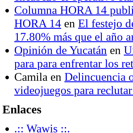
Columna HORA 14 public
HORA 14
en
El festejo 
17.80% más que el año 
Opinión de Yucatán
en
U
para para enfrentar los re
Camila
en
Delincuencia o
videojuegos para recluta
Enlaces
.:: Wawis ::.