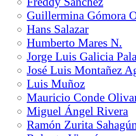
Freddy Sánchez
Guillermina Gómora 
Hans Salazar
Humberto Mares N.
Jorge Luis Galicia Pal
José Luis Montañez Ag
Luis Muñoz
Mauricio Conde Oliva
Miguel Ángel Rivera
Ramón Zurita Sahagú