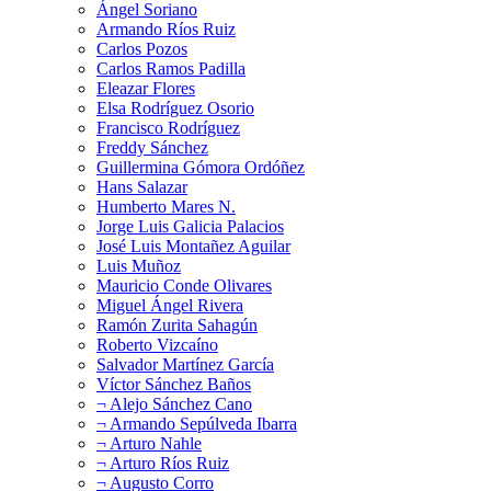
Ángel Soriano
Armando Ríos Ruiz
Carlos Pozos
Carlos Ramos Padilla
Eleazar Flores
Elsa Rodríguez Osorio
Francisco Rodríguez
Freddy Sánchez
Guillermina Gómora Ordóñez
Hans Salazar
Humberto Mares N.
Jorge Luis Galicia Palacios
José Luis Montañez Aguilar
Luis Muñoz
Mauricio Conde Olivares
Miguel Ángel Rivera
Ramón Zurita Sahagún
Roberto Vizcaíno
Salvador Martínez García
Víctor Sánchez Baños
¬ Alejo Sánchez Cano
¬ Armando Sepúlveda Ibarra
¬ Arturo Nahle
¬ Arturo Ríos Ruiz
¬ Augusto Corro