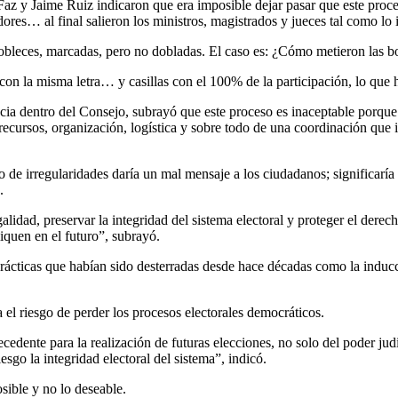
az y Jaime Ruiz indicaron que era imposible dejar pasar que este proce
ores… al final salieron los ministros, magistrados y jueces tal como lo
obleces, marcadas, pero no dobladas. El caso es: ¿Cómo metieron las bol
 con la misma letra… y casillas con el 100% de la participación, lo que
cia dentro del Consejo, subrayó que este proceso es inaceptable porque
recursos, organización, logística y sobre todo de una coordinación que i
 de irregularidades daría un mal mensaje a los ciudadanos; significaría
.
idad, preservar la integridad del sistema electoral y proteger el derech
iquen en el futuro”, subrayó.
prácticas que habían sido desterradas desde hace décadas como la inducc
 el riesgo de perder los procesos electorales democráticos.
cedente para la realización de futuras elecciones, no solo del poder jud
esgo la integridad electoral del sistema”, indicó.
osible y no lo deseable.