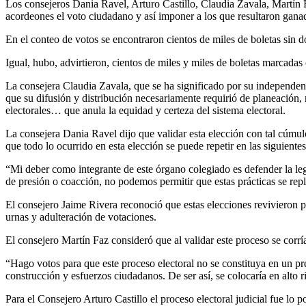
Los consejeros Dania Ravel, Arturo Castillo, Claudia Zavala, Martín F
acordeones el voto ciudadano y así imponer a los que resultaron ganad
En el conteo de votos se encontraron cientos de miles de boletas sin d
Igual, hubo, advirtieron, cientos de miles y miles de boletas marcadas
La consejera Claudia Zavala, que se ha significado por su independen
que su difusión y distribución necesariamente requirió de planeación, 
electorales… que anula la equidad y certeza del sistema electoral.
La consejera Dania Ravel dijo que validar esta elección con tal cúmulo
que todo lo ocurrido en esta elección se puede repetir en las siguientes
“Mi deber como integrante de este órgano colegiado es defender la legal
de presión o coacción, no podemos permitir que estas prácticas se repl
El consejero Jaime Rivera reconoció que estas elecciones revivieron 
urnas y adulteración de votaciones.
El consejero Martín Faz consideró que al validar este proceso se corría
“Hago votos para que este proceso electoral no se constituya en un pre
construcción y esfuerzos ciudadanos. De ser así, se colocaría en alto ri
Para el Consejero Arturo Castillo el proceso electoral judicial fue lo p