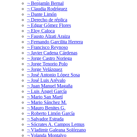
¬ Benjamín Bernal
¬ Claudia Rodríguez
¬ Dante Limón
¬ Derecho de réplica
¬ Edgar Gómez Flores
¬ Eloy Caloca
¬ Fausto Alzati Araiza
¬ Fernando Garcilita Herrera
¬ Francisco Reynoso
¬ Javier Cadena Cárdenas
¬ Jorge Castro Noriega
¬ Jorge Tenorio Polo
¬ Jorge Velázquez
¬ José Antonio López Sosa
¬ José Luis Arévalo
¬ Juan Manuel Magaña
¬ Luis Ángel García
¬ Mario San Martí
¬ Mario Sánchez M.
¬ Mauro Benites G.
¬ Roberto Limón García
¬ Salvador Estrada
¬ Sócrates A. Campos Lemus
¬ Vladimir Galeana Solórzano
¬ Yolanda Montalvo