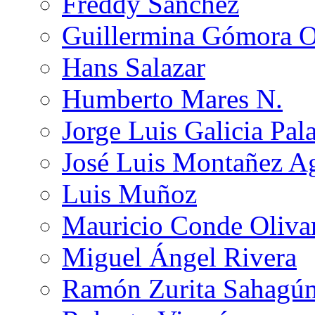
Freddy Sánchez
Guillermina Gómora 
Hans Salazar
Humberto Mares N.
Jorge Luis Galicia Pal
José Luis Montañez Ag
Luis Muñoz
Mauricio Conde Oliva
Miguel Ángel Rivera
Ramón Zurita Sahagú