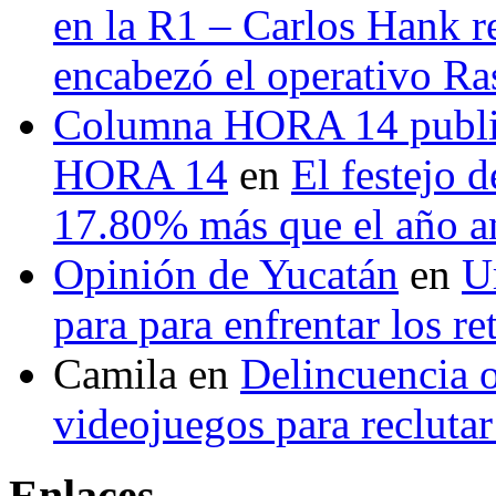
en la R1 – Carlos Hank r
encabezó el operativo Ras
Columna HORA 14 public
HORA 14
en
El festejo 
17.80% más que el año 
Opinión de Yucatán
en
U
para para enfrentar los re
Camila
en
Delincuencia o
videojuegos para recluta
Enlaces