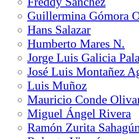
Freddy Sánchez
Guillermina Gómora 
Hans Salazar
Humberto Mares N.
Jorge Luis Galicia Pal
José Luis Montañez Ag
Luis Muñoz
Mauricio Conde Oliva
Miguel Ángel Rivera
Ramón Zurita Sahagú