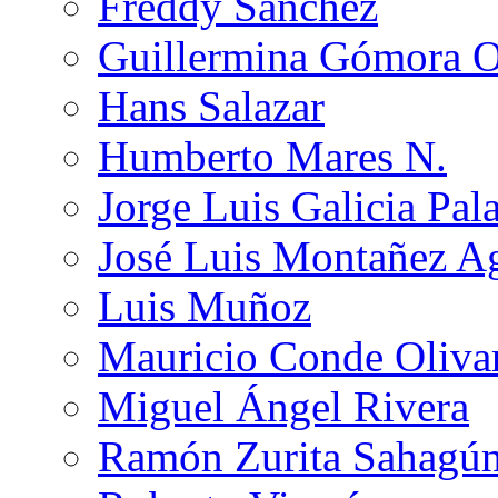
Freddy Sánchez
Guillermina Gómora 
Hans Salazar
Humberto Mares N.
Jorge Luis Galicia Pal
José Luis Montañez Ag
Luis Muñoz
Mauricio Conde Oliva
Miguel Ángel Rivera
Ramón Zurita Sahagú