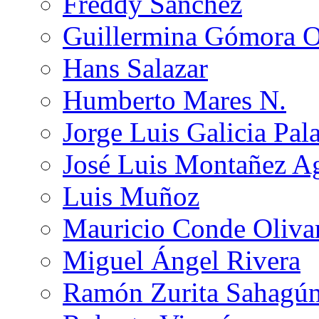
Freddy Sánchez
Guillermina Gómora 
Hans Salazar
Humberto Mares N.
Jorge Luis Galicia Pal
José Luis Montañez Ag
Luis Muñoz
Mauricio Conde Oliva
Miguel Ángel Rivera
Ramón Zurita Sahagú