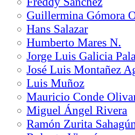
Freddy Sánchez
Guillermina Gómora 
Hans Salazar
Humberto Mares N.
Jorge Luis Galicia Pal
José Luis Montañez Ag
Luis Muñoz
Mauricio Conde Oliva
Miguel Ángel Rivera
Ramón Zurita Sahagú