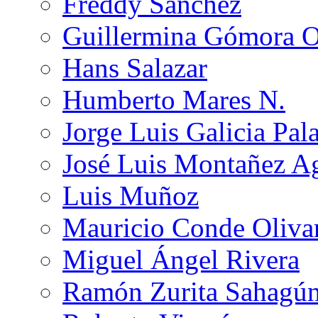
Freddy Sánchez
Guillermina Gómora 
Hans Salazar
Humberto Mares N.
Jorge Luis Galicia Pal
José Luis Montañez Ag
Luis Muñoz
Mauricio Conde Oliva
Miguel Ángel Rivera
Ramón Zurita Sahagú